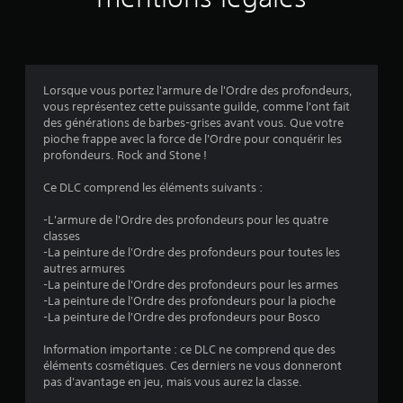
v
a
l
Lorsque vous portez l'armure de l'Ordre des profondeurs,
vous représentez cette puissante guilde, comme l'ont fait
u
des générations de barbes-grises avant vous. Que votre
pioche frappe avec la force de l'Ordre pour conquérir les
a
profondeurs. Rock and Stone !
t
Ce DLC comprend les éléments suivants :
i
-L'armure de l'Ordre des profondeurs pour les quatre
classes
o
-La peinture de l'Ordre des profondeurs pour toutes les
autres armures
n
-La peinture de l'Ordre des profondeurs pour les armes
-La peinture de l'Ordre des profondeurs pour la pioche
s
-La peinture de l'Ordre des profondeurs pour Bosco
Information importante : ce DLC ne comprend que des
éléments cosmétiques. Ces derniers ne vous donneront
pas d'avantage en jeu, mais vous aurez la classe.