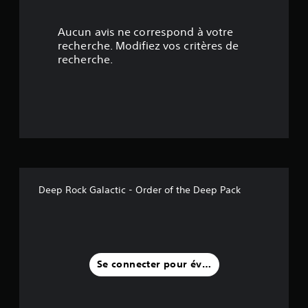
t
Aucun avis ne correspond à votre
o
recherche. Modifiez vos critères de
recherche.
i
l
e
s
s
Deep Rock Galactic - Order of the Deep Pack
u
r
c
Se connecter pour évaluer
i
n