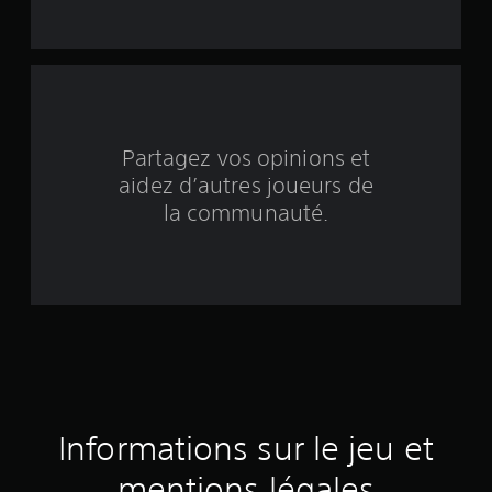
q
b
a
s
Partagez vos opinions et
aidez d’autres joueurs de
é
la communauté.
e
s
u
r
2
9
Informations sur le jeu et
é
mentions légales