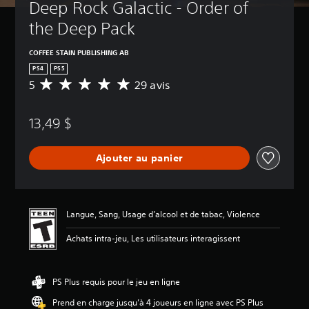
Deep Rock Galactic - Order of 
the Deep Pack
COFFEE STAIN PUBLISHING AB
PS4
PS5
5
29 avis
É
v
a
13,49 $
l
u
a
Ajouter au panier
t
i
o
n
m
Langue, Sang, Usage d’alcool et de tabac, Violence
o
y
Achats intra-jeu, Les utilisateurs interagissent
e
n
n
PS Plus requis pour le jeu en ligne
e
d
Prend en charge jusqu’à 4 joueurs en ligne avec PS Plus
e