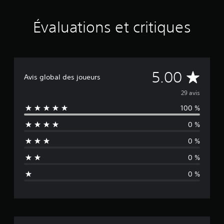
9
é
v
Évaluations et critiques
a
l
u
a
t
É
i
5.00
Avis global des joueurs
o
v
n
29 avis
s
100 %
a
0 %
l
0 %
u
0 %
a
0 %
t
i