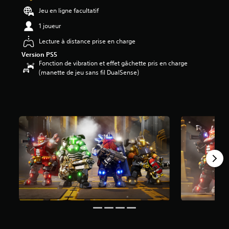
5
Jeu en ligne facultatif
é
1 joueur
t
o
Lecture à distance prise en charge
i
Version PS5
l
Fonction de vibration et effet gâchette pris en charge
e
(manette de jeu sans fil DualSense)
s
s
u
r
c
i
n
q
b
a
s
é
e
s
u
r
2