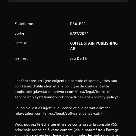
Plateforme:
PS4, PS5
Sortie:
6/27/2024
Éditeur:
COFFEE STAIN PUBLISHING
AB
Genres:
Jeu De Tir
Les fonctions en ligne exigent un compte et sont sujettes aux 
conditions d’utilisation et à la politique de confidentialité 
applicable (playstationnetwork.com/fr-ca/legal/terms-of-
service et playstationnetwork.com/fr-ca/legal/privacy-policy/).
Le logiciel est assujetti à la licence et à la garantie limitée 
(playstation.com/en-us/legal/softwarelicense-cafr/).
Vous pouvez télécharger et lire ce contenu sur la console PS5 
principale associée à votre compte (via le paramètre « Partage 
sur console et jeu hors ligne ») et sur toutes les autres consoles 