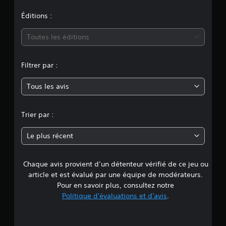
o
n
Éditions :
m
Toutes les éditions
o
Filtrer par :
y
Tous les avis
e
n
Trier par :
n
Le plus récent
e
Chaque avis provient d’un détenteur vérifié de ce jeu ou
d
article et est évalué par une équipe de modérateurs.
e
Pour en savoir plus, consultez notre
Politique d'évaluations et d'avis
.
5
é