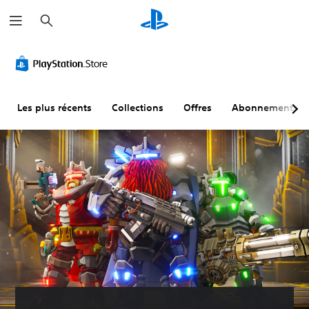
R
e
c
h
e
r
c
h
e
r
Les plus récents
Collections
Offres
Abonnements