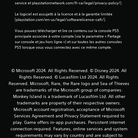
e
service et playstationnetwork.com/fr-ca/legal/privacy-policy/).
r
t
t
d
r
m
i
é
C
à
Le logiciel est assujetti à la licence et à la garantie limitée 
e
o
f
e
j
(playstation.com/en-us/legal/softwarelicense-cafr/).
t
n
i
j
o
t
s
n
e
u
Vous pouvez télécharger et lire ce contenu sur la console PS5 
a
d
i
u
e
principale associée à votre compte (via le paramètre « Partage 
n
e
s
p
r
sur console et jeu hors ligne ») et sur toutes les autres consoles 
t
s
p
r
,
PS5 lorsque vous vous connectez avec ce même compte.
d
m
o
o
m
'
a
u
p
a
i
n
r
o
i
n
e
c
s
s
v
© Microsoft 2024. All Rights Reserved. © Disney 2024. All
t
o
e
n
e
Rights Reserved. © Lucasfilm Ltd 2024. All Rights
t
m
u
e
r
e
m
Reserved. Microsoft, Rare, the Rare logo and Sea of Thieves
n
f
s
s
u
e
are trademarks of the Microsoft group of companies.
o
e
.
n
n
Monkey Island is a trademark of Lucasfilm Ltd. All other
u
r
i
v
r
trademarks are property of their respective owners.
l
q
i
n
e
Microsoft account registration, acceptance of Microsoft
u
r
i
s
Services Agreement and Privacy Statement required to
e
o
t
m
r
play. Game offers in-app purchases. Persistent internet
n
p
a
p
n
connection required. Features, online services and system
a
n
l
e
requirements may vary by country and are subject to
s
e