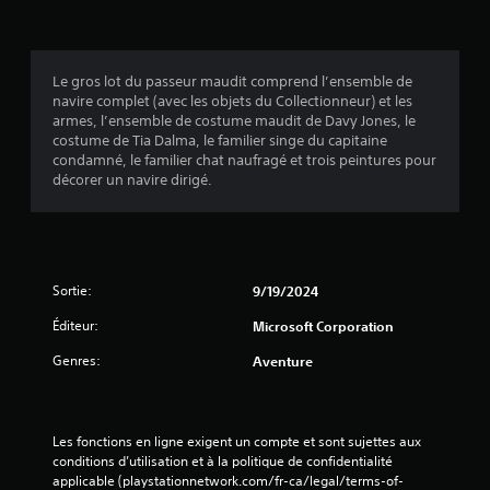
p
m
i
e
t
a
o
e
s
e
r
m
s
m
s
a
e
v
o
Le gros lot du passeur maudit comprend l’ensemble de
m
(
n
i
t
navire complet (avec les objets du Collectionneur) et les
é
t
d
s
s
armes, l’ensemble de costume maudit de Davy Jones, le
t
.
e
u
,
costume de Tia Dalma, le familier singe du capitaine
r
b
e
p
condamné, le familier chat naufragé et trois peintures pour
e
a
l
h
M
décorer un navire dirigé.
r
l
r
s
o
l
e
a
e
d
e
m
s
)
j
e
e
e
e
e
D
n
s
u
e
n
Sortie:
9/19/2024
t
o
e
s
t
o
u
t
o
Éditeur:
Microsoft Corporation
r
u
i
à
p
p
c
a
c
Genres:
Aventure
t
a
ô
î
o
i
r
n
n
m
o
v
e
e
m
n
i
s
e
m
Les fonctions en ligne exigent un compte et sont sujettes aux 
s
b
p
n
conditions d’utilisation et à la politique de confidentialité 
e
p
r
r
c
applicable (playstationnetwork.com/fr-ca/legal/terms-of-
e
n
a
é