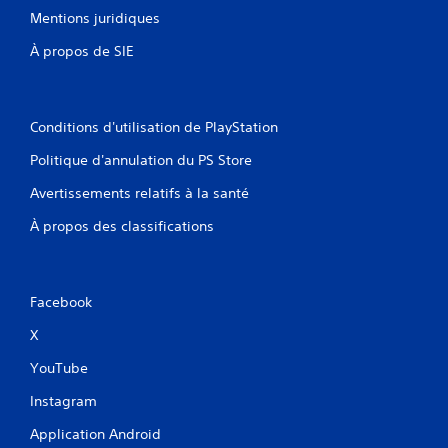
j
t
o
i
Mentions juridiques
o
r
o
u
u
a
n
a
À propos de SIE
e
î
s
b
u
n
v
l
r
e
i
e
s
r
s
Conditions d'utilisation de PlayStation
.
s
.
u
a
e
Politique d'annulation du PS Store
n
l
s
l
Avertissements relatifs à la santé
e
a
À propos des classifications
s
v
e
o
t
i
c
r
o
Facebook
à
n
m
X
t
a
e
YouTube
i
x
t
n
Instagram
u
t
e
e
Application Android
l