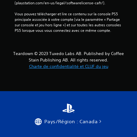
e
(playstation.com/en-us/legal/softwarelicense-cafr/).
p
c
r
i
Vous pouvez télécharger et lire ce contenu sur la console PS5 
o
n
principale associée à votre compte (via le paramètre « Partage 
p
é
sur console et jeu hors ligne ») et sur toutes les autres consoles 
o
m
PS5 lorsque vous vous connectez avec ce même compte.
s
a
é
t
e
i
s
q
Teardown © 2023 Tuxedo Labs AB. Published by Coffee
.
u
Stain Publishing AB. All rights reserved.
e
Charte de confidentialité et CLUF du jeu
J
(
o
j
e
u
u
a
h
b
o
l
r
e
s
s
l
a
i
Pays/Région : Canada
n
g
s
n
e
c