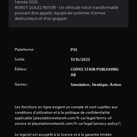
l'année 2025.
t
b
ROBOT QUILEZ R0113R - Un véhicule robot transformable
l
i
pouvant être appelé, équipé de systèmes d'armes
'
l
destructeurs et d'un grappin.
e
i
x
t
p
é
é
d
r
e
i
s
Plateforme:
PS5
e
m
n
a
Sortie:
11/15/2023
c
n
e
Éditeur:
COFFEE STAIN PUBLISHING
e
d
AB
t
e
t
Genres:
Simulation, Stratégie, Action
j
e
e
s
u
v
o
o
u
Les fonctions en ligne exigent un compte et sont sujettes aux 
u
e
conditions d’utilisation et à la politique de confidentialité 
s
n
applicable (playstationnetwork.com/fr-ca/legal/terms-of-
s
m
service et playstationnetwork.com/fr-ca/legal/privacy-policy/).
o
o
n
d
Le logiciel est assujetti à la licence et à la garantie limitée 
t