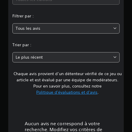
u
.
n
o
s
i
o
u
p
r
S
d
Filtrer par :
o
l
y
e
o
u
a
s
u
v
Tous les avis
s
e
s
e
s
o
u
z
-
r
n
g
c
t
Trier par :
t
g
o
i
i
n
e
n
e
t
Le plus récent
s
s
a
r
e
t
u
u
e
i
l
d
Chaque avis provient d’un détenteur vérifié de ce jeu ou
d
o
s
t
i
n
article et est évalué par une équipe de modérateurs.
(
e
o
e
s
r
Pour en savoir plus, consultez notre
d
d
d
l
e
Politique d'évaluations et d'avis
.
e
e
4
e
p
b
r
d
u
a
e
.
i
i
s
m
d
s
e
a
3
a
c
)
p
c
Aucun avis ne correspond à votre
h
p
9
t
S
recherche. Modifiez vos critères de
a