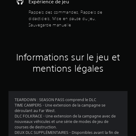
Expérience de jeu
e
p
é
u
e
s
Rappels des commandes, Rappels de
e
r
.
n
didacticiels, Mise en pause du jeu,
m
p
Sauvegarde manuelle
e
a
t
u
t
s
a
e
n
à
t
Informations sur le jeu et
t
d
o
e
mentions légales
u
r
t
é
m
g
o
l
m
e
e
r
TEARDOWN : SEASON PASS comprend le DLC
n
l
TIME CAMPERS - Une extension de la campagne se
t
a
déroulant au Far West.
d
s
DLC FOLKRACE - Une extension de la campagne avec de
u
e
nouveaux véhicules et une série de modes de jeu de
r
n
courses de destruction.
a
s
DEUX DLC SUPPLÉMENTAIRES - Disponibles avant la fin de
n
i