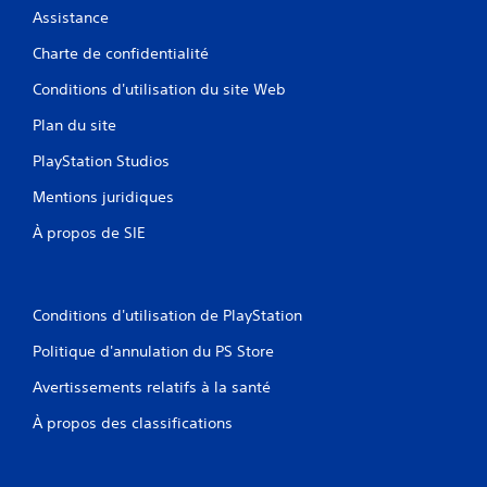
u
o
Assistance
n
m
i
Charte de confidentialité
m
q
a
Conditions d'utilisation du site Web
u
n
e
d
Plan du site
m
e
e
PlayStation Studios
d
n
t
e
Mentions juridiques
)
d
.
À propos de SIE
é
t
e
S
c
a
Conditions d'utilisation de PlayStation
t
u
i
v
Politique d'annulation du PS Store
o
e
n
Avertissements relatifs à la santé
g
d
a
À propos des classifications
e
r
m
d
o
e