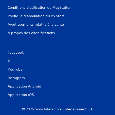
u
e
Conditions d'utilisation de PlayStation
j
s
e
p
Politique d'annulation du PS Store
u
o
s
i
Avertissements relatifs à la santé
a
n
n
t
À propos des classifications
s
s
u
d
t
e
i
s
Facebook
l
a
i
u
X
s
v
e
e
YouTube
r
g
l
a
Instagram
e
r
s
Application Android
d
c
e
Application iOS
o
m
m
a
m
n
© 2026 Sony Interactive Entertainment LLC
a
u
n
e