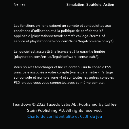
u
o
Genres:
Simulation, Stratégie, Action
n
m
i
m
q
a
u
Les fonctions en ligne exigent un compte et sont sujettes aux 
n
e
conditions d’utilisation et à la politique de confidentialité 
d
m
applicable (playstationnetwork.com/fr-ca/legal/terms-of-
e
e
service et playstationnetwork.com/fr-ca/legal/privacy-policy/).
d
n
t
e
Le logiciel est assujetti à la licence et à la garantie limitée 
)
d
(playstation.com/en-us/legal/softwarelicense-cafr/).
.
é
Vous pouvez télécharger et lire ce contenu sur la console PS5 
t
principale associée à votre compte (via le paramètre « Partage 
e
S
sur console et jeu hors ligne ») et sur toutes les autres consoles 
c
a
PS5 lorsque vous vous connectez avec ce même compte.
t
u
i
v
o
e
n
g
Teardown © 2023 Tuxedo Labs AB. Published by Coffee
d
a
Stain Publishing AB. All rights reserved.
e
r
Charte de confidentialité et CLUF du jeu
m
d
o
e