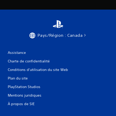
u
m
v
a
e
n
m
u
e
e
n
l
t
l
Pays/Région : Canada
s
e
V
V
o
o
Assistance
u
u
s
s
Charte de confidentialité
p
p
o
o
Conditions d'utilisation du site Web
u
u
v
v
Plan du site
e
e
z
PlayStation Studios
z
j
c
Mentions juridiques
o
r
u
é
À propos de SIE
e
e
r
r
a
d