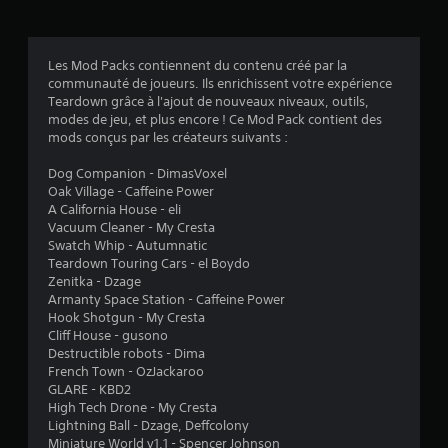
t
b
l
i
'
l
e
i
Les Mod Packs contiennent du contenu créé par la
x
t
communauté de joueurs. Ils enrichissent votre expérience
p
é
Teardown grâce à l'ajout de nouveaux niveaux, outils,
é
d
modes de jeu, et plus encore ! Ce Mod Pack contient des
r
e
mods conçus par les créateurs suivants :
i
s
e
m
Dog Companion - DimasVoxel
n
a
Oak Village - Caffeine Power
c
n
A California House - eli
e
e
Vacuum Cleaner - My Cresta
d
t
Swatch Whip - Autumnatic
e
t
Teardown Touring Cars - el Boydo
j
e
Zenitka - Dzage
e
s
Armanty Space Station - Caffeine Power
u
v
Hook Shotgun - My Cresta
o
o
Cliff House - gusono
u
u
Destructible robots - Dima
e
s
French Town - OzJackaroo
n
s
GLARE - KBD2
m
o
High Tech Drone - My Cresta
o
n
Lightning Ball - Dzage, Deffcolony
d
t
Miniature World v1.1 - Spencer Johnson