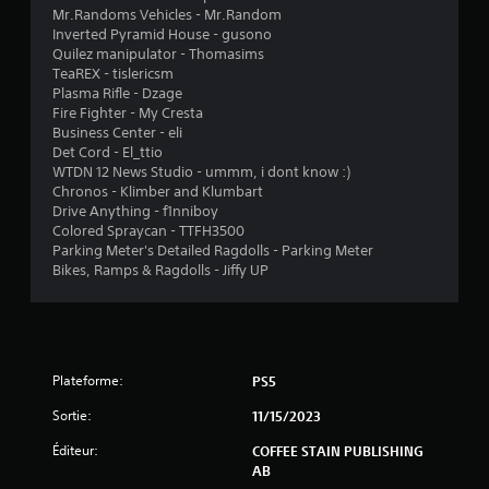
e
p
Mr.Randoms Vehicles - Mr.Random
c
r
Inverted Pyramid House - gusono
i
o
Quilez manipulator - Thomasims
n
p
TeaREX - tislericsm
é
o
Plasma Rifle - Dzage
m
s
Fire Fighter - My Cresta
a
é
Business Center - eli
t
e
Det Cord - El_ttio
i
s
WTDN 12 News Studio - ummm, i dont know :)
q
.
Chronos - Klimber and Klumbart
u
Drive Anything - f1nniboy
e
Colored Spraycan - TTFH3500
J
(
Parking Meter's Detailed Ragdolls - Parking Meter
o
j
Bikes, Ramps & Ragdolls - Jiffy UP
e
u
u
a
h
b
o
l
r
e
Plateforme:
PS5
s
s
l
Sortie:
11/15/2023
a
i
n
g
Éditeur:
COFFEE STAIN PUBLISHING
s
n
AB
e
c