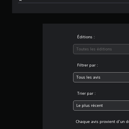
e
t
t
e
s
(
Éditions :
a
Toutes les éditions
v
a
n
Filtrer par :
c
é
Tous les avis
)
V
Trier par :
o
u
Le plus récent
s
p
o
Chaque avis provient d’un dé
u
v