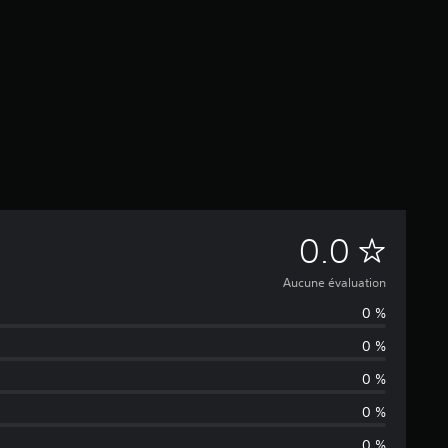
A
0.0
u
Aucune évaluation
0 %
c
0 %
u
0 %
n
0 %
0 %