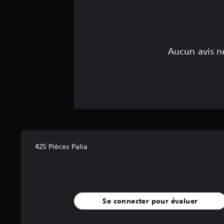
e
z
i
n
v
Aucun avis ne
e
r
s
e
r
l
e
m
o
u
425 Pièces Palia
v
e
m
e
n
t
Se connecter pour évaluer
h
o