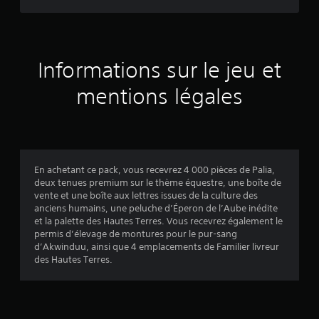
i
c
a
l
d
Informations sur le jeu et
e
c
mentions légales
h
a
q
u
e
m
En achetant ce pack, vous recevrez 4 000 pièces de Palia,
a
deux tenues premium sur le thème équestre, une boîte de
n
vente et une boîte aux lettres issues de la culture des
e
anciens humains, une peluche d’Éperon de l’Aube inédite
t
et la palette des Hautes Terres. Vous recevrez également le
t
permis d’élevage de montures pour le pur-sang
e
d’Akwinduu, ainsi que 4 emplacements de Familier livreur
a
des Hautes Terres.
n
a
l
o
g