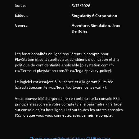
i
Sortie:
5/12/2026
q
u
Éditeur:
Singularity 6 Corporation
e
.
Genres:
Aventure, Simulation, Jeux
De Rôles
J
o
u
Les fonctionnalités en ligne requièrent un compte pour 
a
PlayStation et sont sujettes aux conditions d’utilisation et à la 
b
politique de confidentialité applicable (playstation.com/fr-
ca/Terms et playstation.com/fr-ca/legal/privacy-policy).
l
e
Le logiciel est assujetti à la licence et à la garantie limitée 
s
(playstation.com/en-us/legal/softwarelicense-cafr/).
a
n
Vous pouvez télécharger et lire ce contenu sur la console PS5 
s
principale associée à votre compte (via le paramètre « Partage 
a
sur console et jeu hors ligne ») et sur toutes les autres consoles 
v
PS5 lorsque vous vous connectez avec ce même compte.
o
i
r
Charte de confidentialité et CLUF du jeu