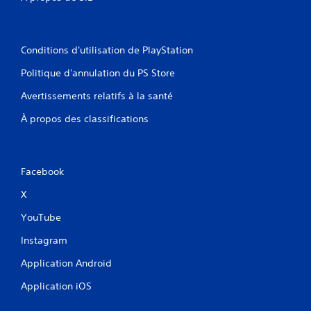
o
n
c
Conditions d'utilisation de PlayStation
é
e
Politique d'annulation du PS Store
s
V
Avertissements relatifs à la santé
o
À propos des classifications
u
s
p
o
u
Facebook
v
X
e
z
YouTube
j
o
Instagram
u
e
Application Android
r
a
Application iOS
u
j