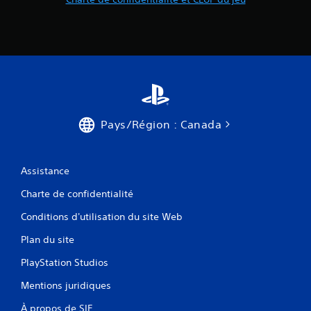
à
m
a
i
n
t
e
n
i
Pays/Région : Canada
r
l
e
s
Assistance
t
Charte de confidentialité
o
u
Conditions d'utilisation du site Web
c
h
Plan du site
e
PlayStation Studios
s
e
Mentions juridiques
n
f
À propos de SIE