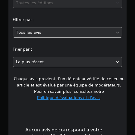
h
m
s
Toutes les éditions
a
u
q
s
o
u
c
Filtrer par :
e
e
y
m
p
Tous les avis
a
t
e
n
i
e
b
n
Trier par :
t
l
t
e
n
e
s
Le plus récent
.
d
e
e
c
Chaque avis provient d’un détenteur vérifié de ce jeu ou
d
I
a
article et est évalué par une équipe de modérateurs.
n
u
’
Pour en savoir plus, consultez notre
v
s
Politique d'évaluations et d'avis
.
e
e
u
r
r
u
s
n
n
i
i
o
e
n
n
Aucun avis ne correspond à votre
c
r