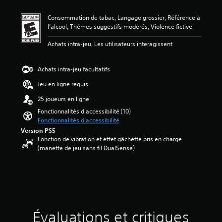
n
e
o
s
m
s
u
a
Consommation de tabac, Langage grossier, Référence à
o
o
v
c
l’alcool, Thèmes suggestifs modérés, Violence fictive
y
n
e
t
e
d
z
Achats intra-jeu, Les utilisateurs interagissent
i
n
e
r
v
n
c
é
e
e
h
Achats intra-jeu facultatifs
g
r
d
a
l
l
e
q
Jeu en ligne requis
e
e
5
u
r
s
25 joueurs en ligne
é
e
l
m
t
s
Fonctionnalités d'accessibilité (10)
a
o
o
o
Fonctionnalités d'accessibilité
s
u
i
r
Version PS5
e
v
l
t
Fonction de vibration et effet gâchette pris en charge
n
e
e
i
(manette de jeu sans fil DualSense)
s
m
s
e
i
e
s
a
b
n
u
u
i
t
r
d
l
s
c
i
i
e
i
o
t
t
n
.
é
Évaluations et critiques
l
q
h