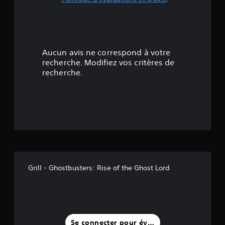
o
2
n
f
.
o
r
6
t
Aucun avis ne correspond à votre
v
7
recherche. Modifiez vos critères de
i
recherche.
s
é
u
e
t
l
.
o
i
l
Grill - Ghostbusters: Rise of the Ghost Lord
e
s
s
Se connecter pour évaluer