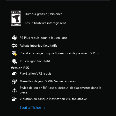
e
n
s
s
m
a
o
o
c
Humour grossier, Violence
n
y
t
d
e
Les utilisateurs interagissent
i
e
n
v
c
n
e
h
e
r
PS Plus requis pour le jeu en ligne
a
d
l
q
Achats intra-jeu facultatifs
e
e
u
2
s
e
Prend en charge jusqu’à 4 joueurs en ligne avec PS Plus
.
m
s
6
o
Jeu en ligne facultatif
o
7
u
r
Version PS5
é
v
t
PlayStation VR2 requis
t
e
i
o
m
e
Manettes de jeu PS VR2 Sense requises
i
e
a
Styles de jeu en RV : assis, debout, déplacements dans la
l
n
u
pièce
e
t
d
s
s
Vibration du casque PlayStation VR2 facultative
i
s
e
o
u
t
Tout afficher
.
r
l
c