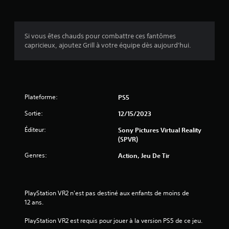
n
s
Si vous êtes chauds pour combattre ces fantômes
capricieux, ajoutez Grill à votre équipe dès aujourd'hui.
Plateforme:
PS5
Sortie:
12/15/2023
Éditeur:
Sony Pictures Virtual Reality
(SPVR)
Genres:
Action, Jeu De Tir
PlayStation VR2 n'est pas destiné aux enfants de moins de 
12 ans.
PlayStation VR2 est requis pour jouer à la version PS5 de ce jeu.