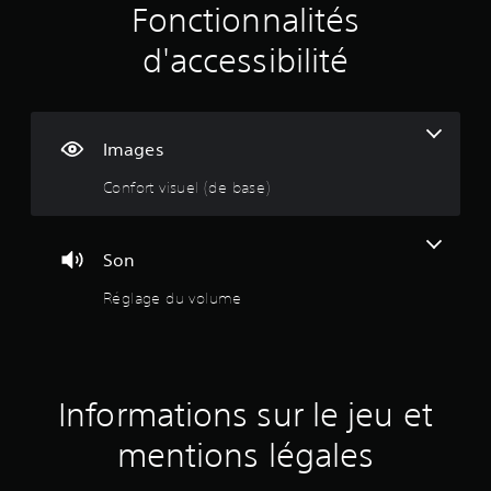
u
Fonctionnalités
r
d'accessibilité
3
é
Images
v
Confort visuel (de base)
a
l
Son
u
Réglage du volume
a
t
Informations sur le jeu et
i
mentions légales
o