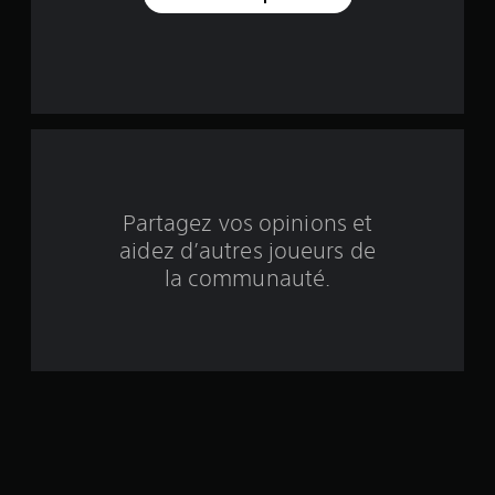
u
r
c
i
n
q
Partagez vos opinions et
aidez d’autres joueurs de
b
la communauté.
a
s
é
e
s