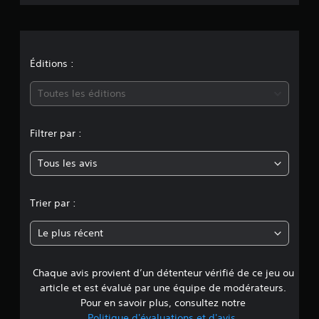
s
i
u
s
o
c
e
n
Éditions :
p
t
m
i
Toutes les éditions
b
o
l
e
Filtrer par :
y
s
d
Tous les avis
e
e
c
n
a
Trier par :
u
s
n
Le plus récent
e
r
e
u
n
Chaque avis provient d’un détenteur vérifié de ce jeu ou
d
i
article et est évalué par une équipe de modérateurs.
n
e
Pour en savoir plus, consultez notre
c
Politique d'évaluations et d'avis
.