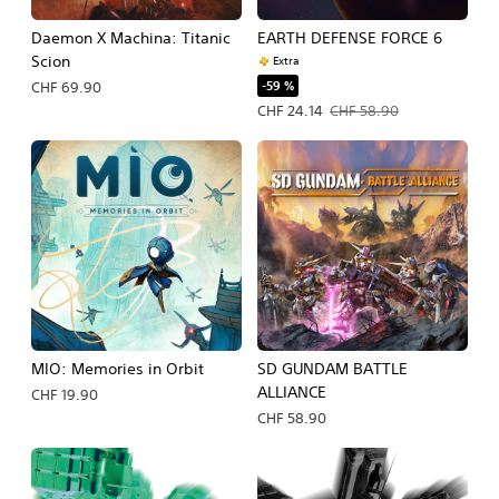
Daemon X Machina: Titanic
EARTH DEFENSE FORCE 6
Scion
Extra
-59 %
CHF 69.90
Prix de l'offre : CHF 24.14 Prix initial
CHF 24.14
CHF 58.90
MIO: Memories in Orbit
SD GUNDAM BATTLE
ALLIANCE
CHF 19.90
CHF 58.90