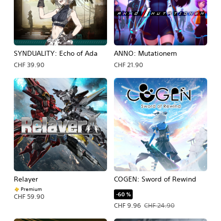
SYNDUALITY: Echo of Ada
ANNO: Mutationem
CHF 39.90
CHF 21.90
Relayer
COGEN: Sword of Rewind
Premium
-60 %
CHF 59.90
Prix de l'offre : CHF 9.96 Prix initial 
CHF 9.96
CHF 24.90