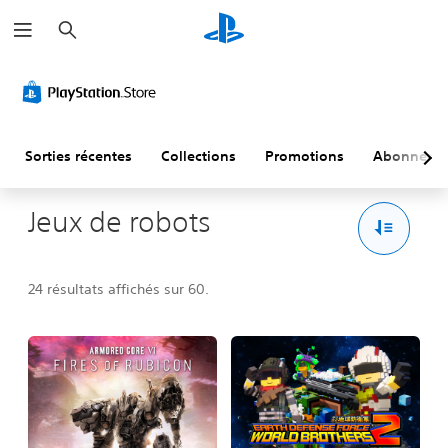
R
e
c
h
e
r
c
h
e
r
Sorties récentes
Collections
Promotions
Abonneme
Jeux de robots
24 résultats affichés sur 60.