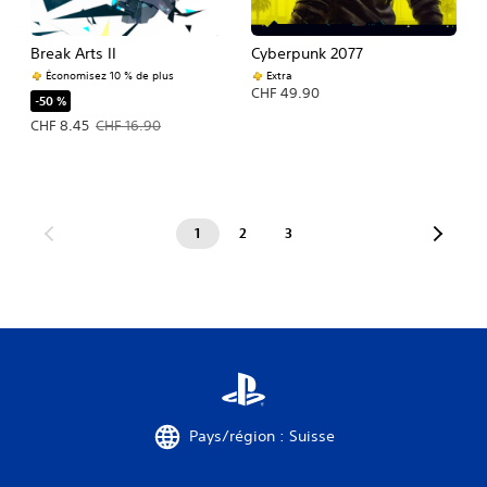
Break Arts II
Cyberpunk 2077
Économisez 10 % de plus
Extra
CHF 49.90
-50 %
Prix de l'offre : CHF 8.45 Prix initial : CHF 16.90
CHF 8.45
CHF 16.90
1
2
3
Pays/région : Suisse