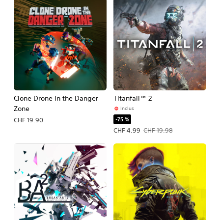
Clone Drone in the Danger
Titanfall™ 2
Zone
Inclus
-75 %
CHF 19.90
Prix de l'offre : CHF 4.99 Prix initial 
CHF 4.99
CHF 19.98