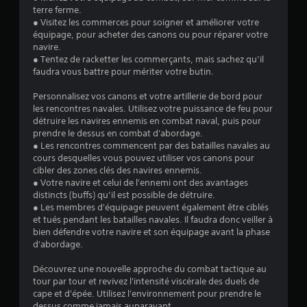
v
terre ferme.
● Visitez les commerces pour soigner et améliorer votre
i
équipage, pour acheter des canons ou pour réparer votre
navire.
s
● Tentez de racketter les commerçants, mais sachez qu’il
faudra vous battre pour mériter votre butin.
)
Personnalisez vos canons et votre artillerie de bord pour
les rencontres navales. Utilisez votre puissance de feu pour
détruire les navires ennemis en combat naval, puis pour
prendre le dessus en combat d'abordage.
● Les rencontres commencent par des batailles navales au
cours desquelles vous pouvez utiliser vos canons pour
cibler des zones clés des navires ennemis.
● Votre navire et celui de l'ennemi ont des avantages
distincts (buffs) qu’il est possible de détruire.
● Les membres d'équipage peuvent également être ciblés
et tués pendant les batailles navales. Il faudra donc veiller à
bien défendre votre navire et son équipage avant la phase
d'abordage.
Découvrez une nouvelle approche du combat tactique au
tour par tour et revivez l'intensité viscérale des duels de
cape et d'épée. Utilisez l'environnement pour prendre le
dessus comme jamais auparavant.