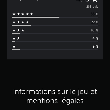
o
268 avis
55 %
y
22 %
e
10 %
n
4 %
n
9 %
e
d
e
s
a
Informations sur le jeu et
v
mentions légales
i