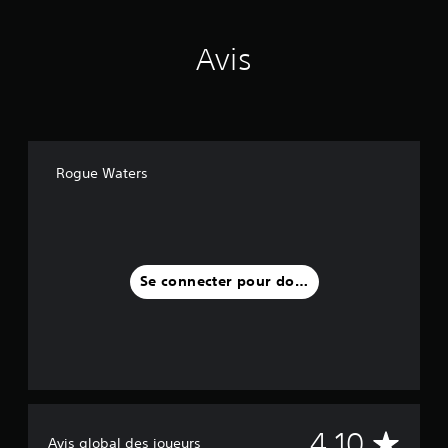
Avis
Rogue Waters
Se connecter pour donner un avis
M
4.10
Avis global des joueurs