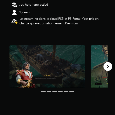
é
Jeu hors ligne activé
t
1 joueur
o
i
Le streaming dans le cloud PS5 et PS Portal n'est pris en
l
charge qu'avec un abonnement Premium
e
s
s
u
r
5
(
2
6
8
a
v
i
s
)