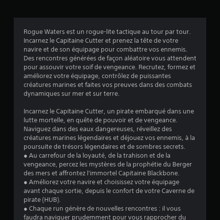
s
Rogue Waters est un rogue-lite tactique au tour par tour.
Incarnez le Capitaine Cutter et prenez la tête de votre
:
navire et de son équipage pour combattre vos ennemis.
Des rencontres générées de façon aléatoire vous attendent
4
pour assouvir votre soif de vengeance. Recrutez, formez et
améliorez votre équipage, contrôlez de puissantes
.
créatures marines et faites vos preuves dans des combats
dynamiques sur mer et sur terre.
1
Incarnez le Capitaine Cutter, un pirate embarqué dans une
lutte mortelle, en quête de pouvoir et de vengeance.
Naviguez dans des eaux dangereuses, réveillez des
é
créatures marines légendaires et déjouez vos ennemis, à la
poursuite de trésors légendaires et de sombres secrets.
t
● Au carrefour de la loyauté, de la trahison et de la
vengeance, percez les mystères de la prophétie du Berger
o
des mers et affrontez l'immortel Capitaine Blackbone.
● Améliorez votre navire et choisissez votre équipage
i
avant chaque sortie, depuis le confort de votre Caverne de
pirate (HUB).
● Chaque run génère de nouvelles rencontres : il vous
l
faudra naviguer prudemment pour vous rapprocher du