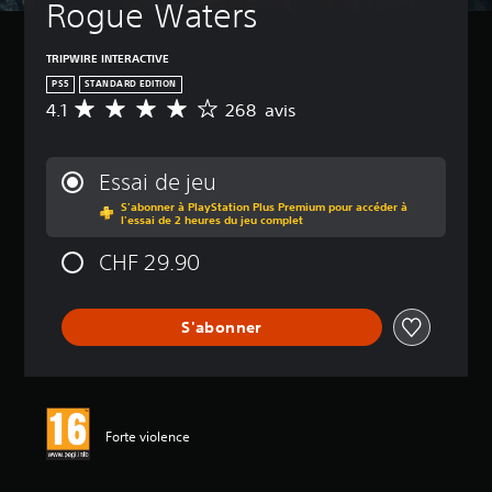
Rogue Waters
TRIPWIRE INTERACTIVE
PS5
STANDARD EDITION
4.1
268 avis
M
o
y
e
Essai de jeu
n
S'abonner à PlayStation Plus Premium pour accéder à
n
l'essai de 2 heures du jeu complet
e
d
CHF 29.90
e
s
a
S'abonner
v
i
s
:
4
Forte violence
.
1