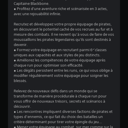
Capitaine Blackbone.
e
● Profitez d'une aventure riche et scénarisée en 3 actes,
avec une rejouabilité infinie.
s
Recrutez et développez votre propre équipage de pirates,
s
en découvrant le potentiel caché de vos recrues au fur et à
mesure des combats. Il ne revient qu’à vous de faire de vos
u
moussaillons les pirates légendaires qu'ils sont destinés à
devenir.
r
● Formez votre équipage en recrutant parmi 6৺ classes
uniques aux capacités et aux styles de jeu distincts.
5
● Améliorez les compétences de votre équipage après
chaque run pour optimiser son efficacité.
(
● Les dégâts persistent entre les runs, ce qui vous oblige à
modifier régulièrement votre équipage pour soigner les
2
blessés.
6
Relevez de nouveaux défis dans un monde qui se
transforme de manière procédurale à chaque run pour
8
vous offrir de nouveaux trésors, secrets et scénarios à
découvrir.
● Les rencontres impliquent diverses factions de pirates et
types d’ennemis, ce qui fait du choix des batailles un
a
critère déterminant pour tirer votre épingle du jeu…
● Menez votre équipage au combat, sur mer comme sur la