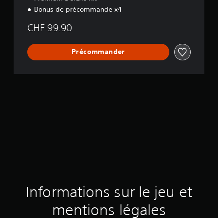
i
Bonus de précommande x4
o
n
CHF 99.90
Précommander
Informations sur le jeu et
mentions légales