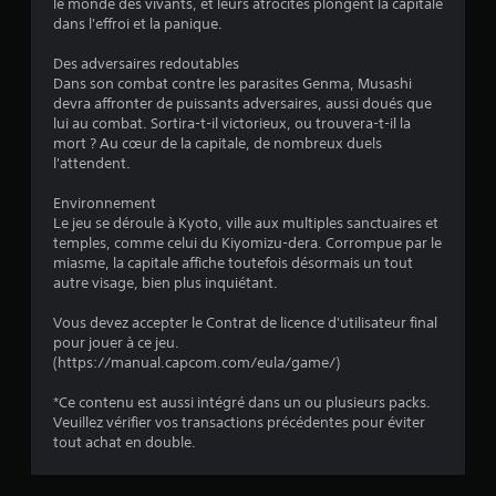
le monde des vivants, et leurs atrocités plongent la capitale
dans l'effroi et la panique.
Des adversaires redoutables
Dans son combat contre les parasites Genma, Musashi
devra affronter de puissants adversaires, aussi doués que
lui au combat. Sortira-t-il victorieux, ou trouvera-t-il la
mort ? Au cœur de la capitale, de nombreux duels
l'attendent.
Environnement
Le jeu se déroule à Kyoto, ville aux multiples sanctuaires et
temples, comme celui du Kiyomizu-dera. Corrompue par le
miasme, la capitale affiche toutefois désormais un tout
autre visage, bien plus inquiétant.
Vous devez accepter le Contrat de licence d'utilisateur final
pour jouer à ce jeu.
(https://manual.capcom.com/eula/game/)
*Ce contenu est aussi intégré dans un ou plusieurs packs.
Veuillez vérifier vos transactions précédentes pour éviter
tout achat en double.