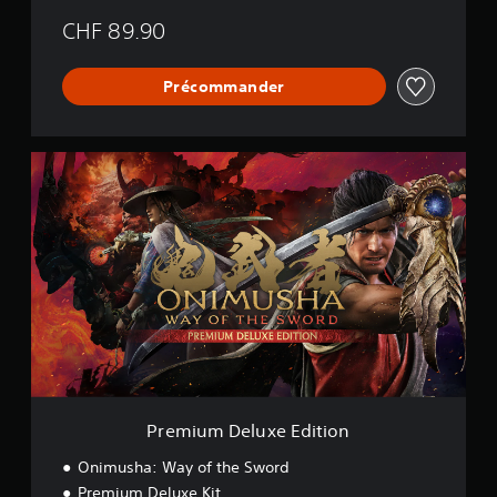
CHF 89.90
Précommander
P
r
e
m
i
u
m
D
e
l
u
x
e
E
Premium Deluxe Edition
d
i
Onimusha: Way of the Sword
t
Premium Deluxe Kit