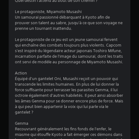
Quel destin l'attend au bout de son chemin ?
Le protagoniste, Miyamoto Musashi
Un samouraï passionné débarquant à Kyoto afin de
prouver son talent au sabre, jusqu'à ce que son voyage ne
prenne un tournant inattendu.
Le protagoniste de ce jeu est un jeune samouraï fervent
qui enchaîne des combats toujours plus violents. Capcom
s'est inspiré du légendaire acteur japonais Toshiro Mifune,
incarnation parfaite de l'image du samouraï, dont les traits
ont servi de modèle au personnage de Miyamoto Musashi.
Action
Équipé d'un gantelet Oni, Musashi reçoit un pouvoir qui
transcende les limites humaines. En plus de lui donner la
force suffisante pour terrasser les parasites Genma, il lui
octroie également d'autres habiletés. Il peut ainsi absorber
les âmes Genma pour se donner encore plus de force. Mais
à qui peut bien appartenir la voix qui lui parle via le
gantelet ?
Genma
Recouvrant généralement les fins fonds de l'enfer, le
miasme qui étouffe Kyoto a fait émerger ces démons dans