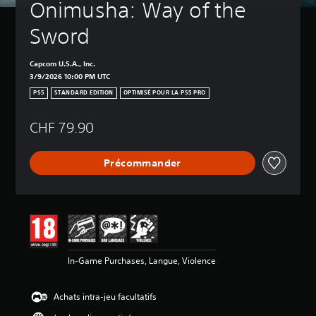
Onimusha: Way of the 
Sword
Capcom U.S.A., Inc.
3/9/2026 10:00 PM UTC
PS5
STANDARD EDITION
OPTIMISÉ POUR LA PS5 PRO
CHF 79.90
Précommander
In-Game Purchases, Langue, Violence
Achats intra-jeu facultatifs