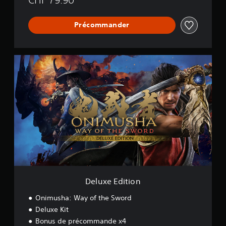
Précommander
D
e
l
u
x
e
E
d
i
t
i
o
n
Deluxe Edition
Onimusha: Way of the Sword
Deluxe Kit
Bonus de précommande x4