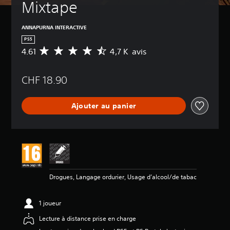
Mixtape
ANNAPURNA INTERACTIVE
PS5
4.61
4,7 K avis
M
o
y
CHF 18.90
e
n
n
Ajouter au panier
e
d
e
s
a
v
i
s
Drogues, Langage ordurier, Usage d’alcool/de tabac
:
4
1 joueur
.
6
Lecture à distance prise en charge
1