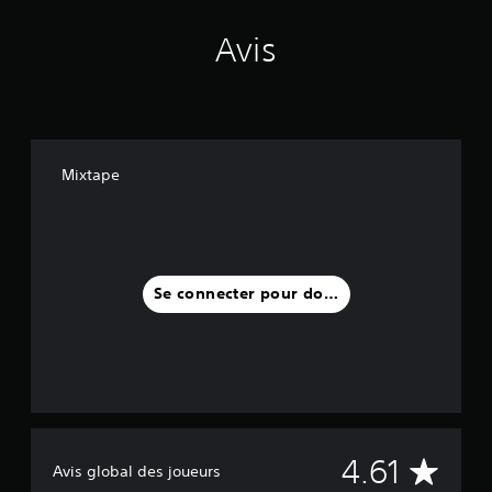
Avis
Mixtape
Se connecter pour donner un avis
M
4.61
Avis global des joueurs