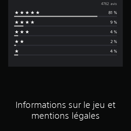
o
4762 avis
81 %
y
9 %
e
4 %
n
2 %
n
4 %
e
d
e
s
a
Informations sur le jeu et
v
mentions légales
i