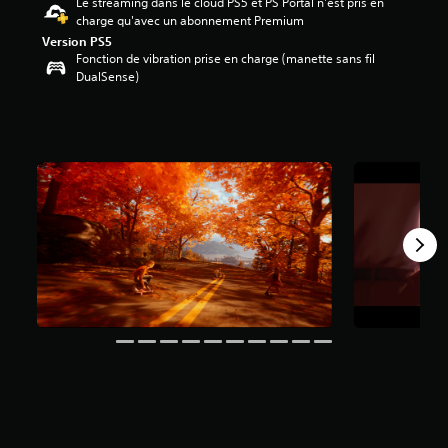
Le streaming dans le cloud PS5 et PS Portal n'est pris en
charge qu'avec un abonnement Premium
é
Version PS5
t
Fonction de vibration prise en charge (manette sans fil
o
DualSense)
i
l
e
s
s
u
r
5
(
4
,
7
K
a
v
i
s
)