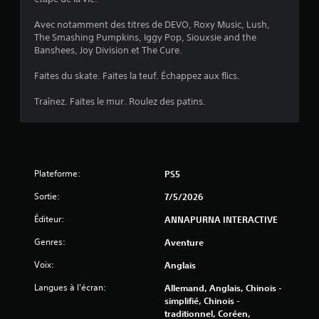
l
Avec notamment des titres de DEVO, Roxy Music, Lush,
e
The Smashing Pumpkins, Iggy Pop, Siouxsie and the
Banshees, Joy Division et The Cure.
s
Faites du skate. Faites la teuf. Échappez aux flics.
s
Traînez. Faites le mur. Roulez des patins.
u
r
5
Plateforme:
PS5
(
Sortie:
7/5/2026
4
Éditeur:
ANNAPURNA INTERACTIVE
7
Genres:
Aventure
6
Voix:
Anglais
Langues à l'écran:
Allemand, Anglais, Chinois -
2
simplifié, Chinois -
traditionnel, Coréen,