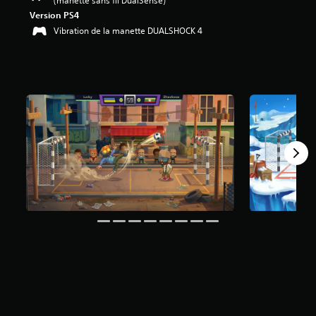
(manette sans fil DualSense)
Version PS4
Vibration de la manette DUALSHOCK 4