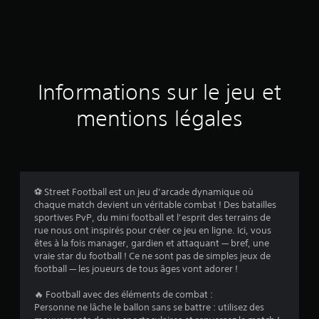
Informations sur le jeu et
mentions légales
⚽️ Street Football est un jeu d’arcade dynamique où
chaque match devient un véritable combat ! Des batailles
sportives PvP, du mini football et l’esprit des terrains de
rue nous ont inspirés pour créer ce jeu en ligne. Ici, vous
êtes à la fois manager, gardien et attaquant — bref, une
vraie star du football ! Ce ne sont pas de simples jeux de
football — les joueurs de tous âges vont adorer !
🔥 Football avec des éléments de combat :
Personne ne lâche le ballon sans se battre : utilisez des