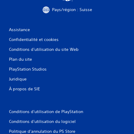
Pays/région : Suisse
Assistance
Confidentialité et cookies
Conditions d'utilisation du site Web
Plan du site
PlayStation Studios
Juridique
À propos de SIE
Conditions d'utilisation de PlayStation
Conditions d'utilisation du logiciel
Politique d'annulation du PS Store