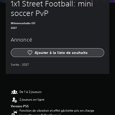
1x1 Street Football: mini 
soccer PvP
Witenovastudio OÜ
2027
Annoncé
Ajouter à la liste de souhaits
Sortie :
2027
De 1 à 2 joueurs
2 joueurs en ligne
Version PS5
Fonction de vibration et effet gâchette pris en charge