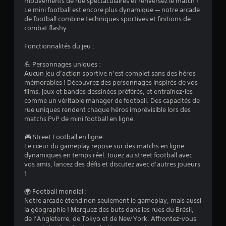
mouvements de rue spectaculaires et renversez le match !
Le mini football est encore plus dynamique — notre arcade
de football combine techniques sportives et finitions de
combat flashy.
Fonctionnalités du jeu :
💪 Personnages uniques :
Aucun jeu d’action sportive n’est complet sans des héros
mémorables ! Découvrez des personnages inspirés de vos
films, jeux et bandes dessinées préférés, et entraînez-les
comme un véritable manager de football. Des capacités de
rue uniques rendent chaque héros imprévisible lors des
matchs PvP de mini football en ligne.
🎮 Street Football en ligne :
Le cœur du gameplay repose sur des matchs en ligne
dynamiques en temps réel. Jouez au street football avec
vos amis, lancez des défis et discutez avec d’autres joueurs
!
🌍 Football mondial :
Notre arcade étend non seulement le gameplay, mais aussi
la géographie ! Marquez des buts dans les rues du Brésil,
de l’Angleterre, de Tokyo et de New York. Affrontez-vous