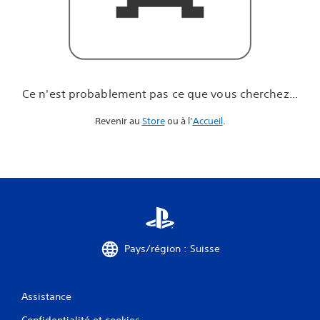
u
e
v
o
u
s
c
Ce n'est probablement pas ce que vous cherchez...
h
e
Revenir au
Store
ou à l’
Accueil
.
r
c
h
e
z
.
.
.
Pays/région : Suisse
Assistance
Confidentialité et cookies