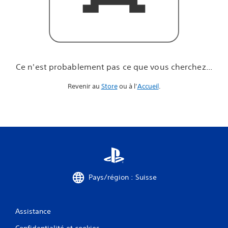
u
e
v
o
u
s
c
Ce n'est probablement pas ce que vous cherchez...
h
e
Revenir au
Store
ou à l’
Accueil
.
r
c
h
e
z
.
.
.
Pays/région : Suisse
Assistance
Confidentialité et cookies