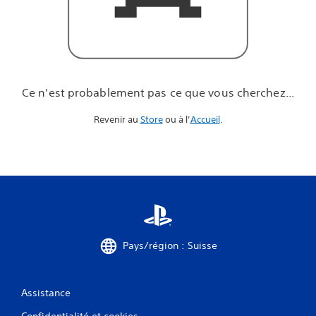
u
e
v
o
u
s
c
Ce n'est probablement pas ce que vous cherchez...
h
e
Revenir au
Store
ou à l’
Accueil
.
r
c
h
e
z
.
.
.
Pays/région : Suisse
Assistance
Confidentialité et cookies