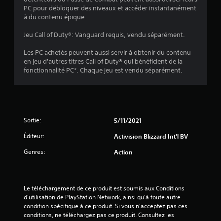
PC pour débloquer des niveaux et accéder instantanément
à du contenu épique.
é
Jeu Call of Duty®: Vanguard requis, vendu séparément.
t
Les PC achetés peuvent aussi servir à obtenir du contenu
o
en jeu d'autres titres Call of Duty® qui bénéficient de la
fonctionnalité PC*. Chaque jeu est vendu séparément.
i
l
e
Sortie:
5/11/2021
s
Éditeur:
Activision Blizzard Int'l BV
Genres:
s
Action
u
Le téléchargement de ce produit est soumis aux Conditions 
r
d'utilisation de PlayStation Network, ainsi qu'à toute autre 
condition spécifique à ce produit. Si vous n'acceptez pas ces 
5
conditions, ne téléchargez pas ce produit. Consultez les 