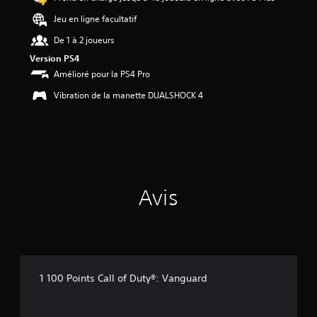
é
Jeu en ligne facultatif
t
De 1 à 2 joueurs
o
i
Version PS4
l
Amélioré pour la PS4 Pro
e
s
Vibration de la manette DUALSHOCK 4
s
u
r
5
(
8
Avis
a
v
i
s
)
1 100 Points Call of Duty®: Vanguard