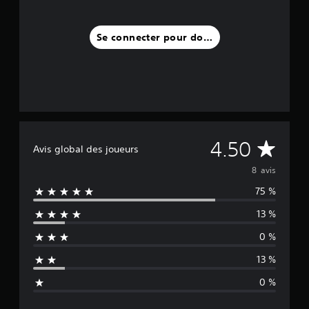
Se connecter pour donner un avis
M
4.50
Avis global des joueurs
o
8 avis
75 %
y
13 %
e
0 %
n
13 %
n
0 %
e