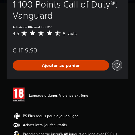
1 100 Points Call of Duty®: 
Vanguard
Activision Blizzard Int'l BV
4.5
8 avis
M
o
y
CHF 9.90
e
n
n
Ajouter au panier
e
d
e
s
a
v
Langage ordurier, Violence extrême
i
s
:
PS Plus requis pour le jeu en ligne
4
Achats intra-jeu facultatifs
.
5
Prend en charge jusqu'à 48 joueurs en ligne avec PS Plus