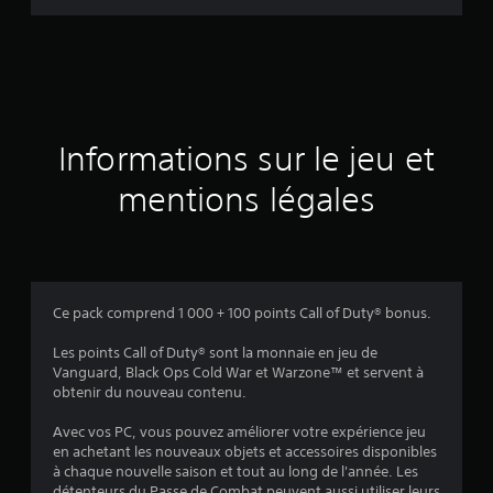
d
e
s
a
Informations sur le jeu et
v
mentions légales
i
s
Ce pack comprend 1 000 + 100 points Call of Duty® bonus.
:
Les points Call of Duty® sont la monnaie en jeu de
Vanguard, Black Ops Cold War et Warzone™ et servent à
4
obtenir du nouveau contenu.
.
Avec vos PC, vous pouvez améliorer votre expérience jeu
en achetant les nouveaux objets et accessoires disponibles
5
à chaque nouvelle saison et tout au long de l'année. Les
détenteurs du Passe de Combat peuvent aussi utiliser leurs