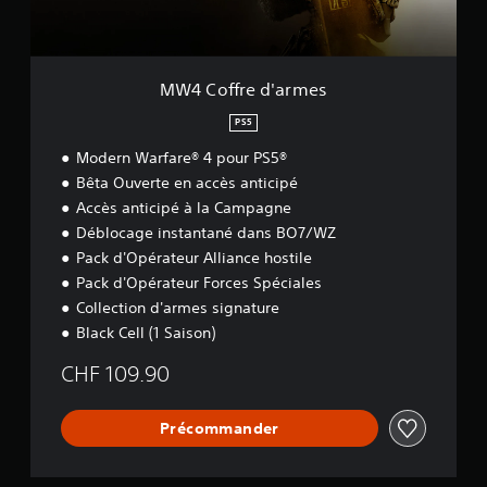
d
'
a
r
m
MW4 Coffre d'armes
e
s
PS5
Modern Warfare® 4 pour PS5®
Bêta Ouverte en accès anticipé
Accès anticipé à la Campagne
Déblocage instantané dans BO7/WZ
Pack d'Opérateur Alliance hostile
Pack d'Opérateur Forces Spéciales
Collection d'armes signature
Black Cell (1 Saison)
CHF 109.90
Précommander