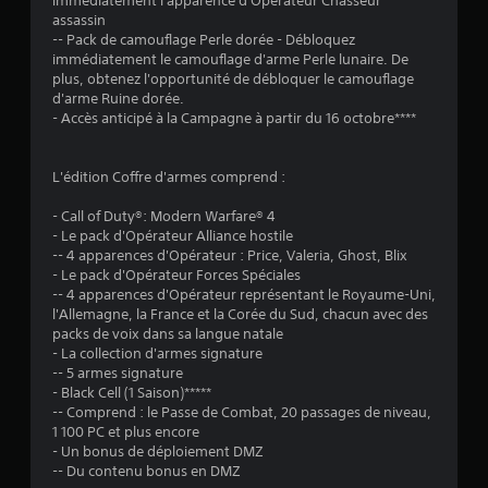
immédiatement l'apparence d'Opérateur Chasseur
assassin
-- Pack de camouflage Perle dorée - Débloquez
immédiatement le camouflage d'arme Perle lunaire. De
plus, obtenez l'opportunité de débloquer le camouflage
d'arme Ruine dorée.
- Accès anticipé à la Campagne à partir du 16 octobre****
L'édition Coffre d'armes comprend :
- Call of Duty®: Modern Warfare® 4
- Le pack d'Opérateur Alliance hostile
-- 4 apparences d'Opérateur : Price, Valeria, Ghost, Blix
- Le pack d'Opérateur Forces Spéciales
-- 4 apparences d'Opérateur représentant le Royaume-Uni,
l'Allemagne, la France et la Corée du Sud, chacun avec des
packs de voix dans sa langue natale
- La collection d'armes signature
-- 5 armes signature
- Black Cell (1 Saison)*****
-- Comprend : le Passe de Combat, 20 passages de niveau,
1 100 PC et plus encore
- Un bonus de déploiement DMZ
-- Du contenu bonus en DMZ