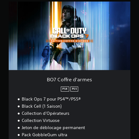
B
O
7
C
o
f
f
r
e
d
'
a
r
m
BO7 Coffre d'armes
e
s
PS4
PS5
Black Ops 7 pour PS4™/PS5®
Black Cell (1 Saison)
Collection d'Opérateurs
Collection Virtuose
Jeton de déblocage permanent
Pack GobbleGum ultra