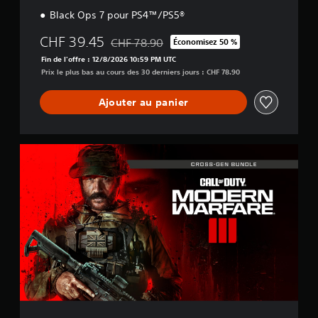
Black Ops 7 pour PS4™/PS5®
CHF 39.45
CHF 78.90
Économisez 50 %
Remise par rapport au prix d'origine de CHF
Fin de l'offre : 12/8/2026 10:59 PM UTC
Prix le plus bas au cours des 30 derniers jours : CHF 78.90
Ajouter au panier
M
W
I
I
I
C
r
o
s
s
-
G
e
n