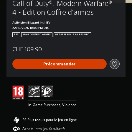
Call of Duty®: Modern Warfare® 
4 - Édition Coffre d'armes
Activision Blizzard Int'l BV
22/10/2026 10:00 PM UTC
PS5
MW4 COFFRE D'ARMES
OPTIMISÉ POUR LA PS5 PRO
CHF 109.90
Précommander
In-Game Purchases, Violence
PS Plus requis pour le jeu en ligne
Achats intra-jeu facultatifs