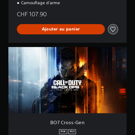
Camouflage d'arme
CHF 107.90
Ajouter au panier
B
O
7
C
r
o
s
s
-
G
e
n
BO7 Cross-Gen
PS4
PS5