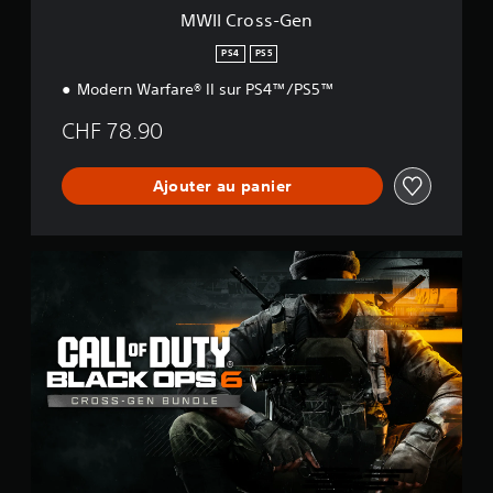
MWII Cross-Gen
PS4
PS5
Modern Warfare® II sur PS4™/PS5™
CHF 78.90
Ajouter au panier
B
O
6
C
r
o
s
s
-
G
e
n