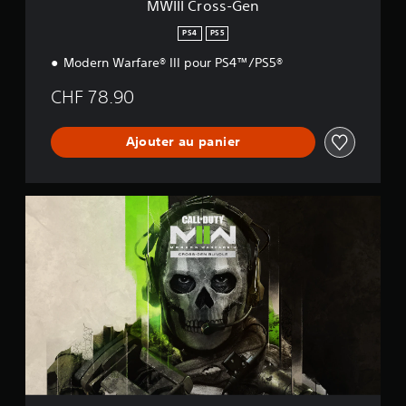
MWIII Cross-Gen
PS4
PS5
Modern Warfare® III pour PS4™/PS5®
CHF 78.90
Ajouter au panier
M
W
I
I
C
r
o
s
s
-
G
e
n