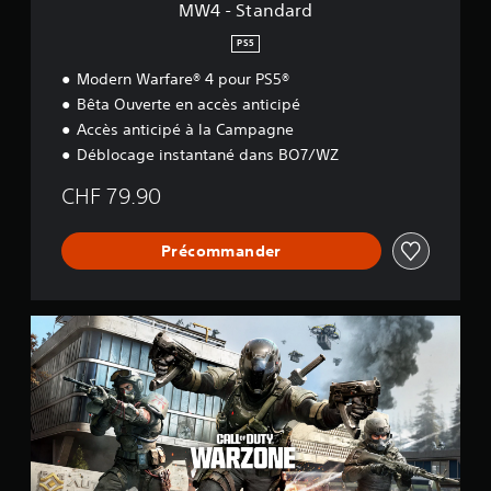
MW4 - Standard
PS5
Modern Warfare® 4 pour PS5®
Bêta Ouverte en accès anticipé
Accès anticipé à la Campagne
Déblocage instantané dans BO7/WZ
CHF 79.90
Précommander
C
a
l
l
o
f
D
u
t