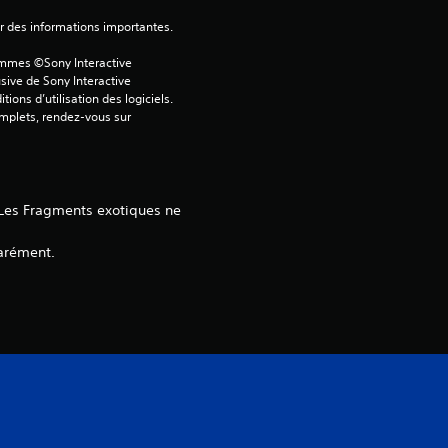
ver des informations importantes.
ammes ©Sony Interactive 
sive de Sony Interactive 
ons d’utilisation des logiciels. 
omplets, rendez-vous sur 
 Les Fragments exotiques ne
parément.