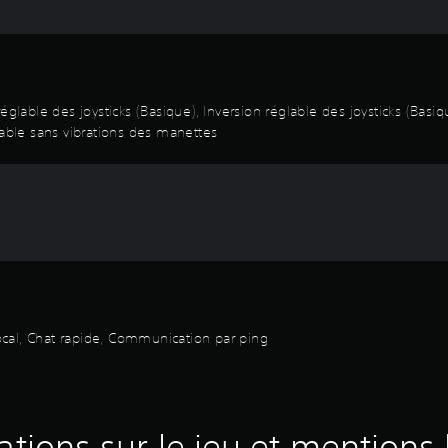
réglable des joysticks (Basique), Inversion réglable des joysticks (B
ble sans vibrations des manettes
vocal, Chat rapide, Communication par ping
ations sur le jeu et mentions 