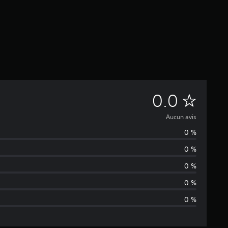
A
0.0
u
Aucun avis
0 %
c
0 %
u
0 %
n
0 %
0 %
a