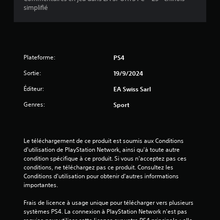
m
v
simplifié
a
a
m
o
v
a
u
o
v
n
s
i
d
.
i
r
e
à
Plateforme:
PS4
s
s
m
V
Sortie:
19/9/2024
a
o
)
i
Éditeur:
u
EA Swiss Sarl
n
s
Genres:
Sport
t
p
o
e
u
n
v
i
Le téléchargement de ce produit est soumis aux Conditions 
e
r
d'utilisation de PlayStation Network, ainsi qu'à toute autre 
z
l
condition spécifique à ce produit. Si vous n'acceptez pas ces 
v
e
conditions, ne téléchargez pas ce produit. Consultez les 
é
s
Conditions d'utilisation pour obtenir d'autres informations 
r
t
importantes.
i
o
f
Frais de licence à usage unique pour télécharger vers plusieurs 
i
u
systèmes PS4. La connexion à PlayStation Network n'est pas 
e
c