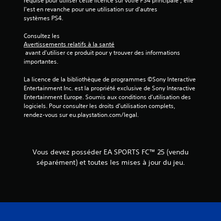
requise pour utiliser cette licence sur votre PS4 principale ; elle 
r
h
l'est en revanche pour une utilisation sur d'autres 
l
e
systèmes PS4.
e
s
s
e
Consultez les 
c
n
Avertissements relatifs à la santé
o
 avant d'utiliser ce produit pour y trouver des informations 
f
m
importantes.
o
m
a
n
La licence de la bibliothèque de programmes ©Sony Interactive 
n
c
Entertainment Inc. est la propriété exclusive de Sony Interactive 
d
é
Entertainment Europe. Soumis aux conditions d’utilisation des 
e
e
logiciels. Pour consulter les droits d’utilisation complets, 
s
s
rendez-vous sur eu.playstation.com/legal.
d
V
u
o
j
u
e
s
Vous devez posséder EA SPORTS FC™ 25 (vendu
u
p
à
séparément) et toutes les mises à jour du jeu.
o
t
u
o
v
u
e
t
z
m
j
o