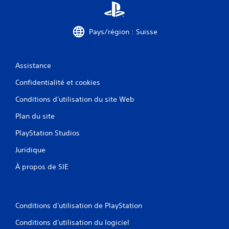
o
m
u
e
e
n
r
t
Pays/région : Suisse
a
.
u
j
M
Assistance
e
o
u
Confidentialité et cookies
d
e
t
e
Conditions d'utilisation du site Web
n
E
a
n
Plan du site
v
t
i
PlayStation Studios
r
g
a
u
Juridique
î
e
n
À propos de SIE
r
e
d
a
m
n
e
s
Conditions d'utilisation de PlayStation
n
l
t
Conditions d'utilisation du logiciel
e