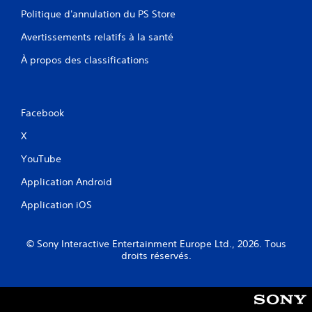
V
s
o
Politique d'annulation du PS Store
m
u
e
Avertissements relatifs à la santé
s
n
a
u
À propos des classifications
v
s
e
s
z
a
a
n
Facebook
c
s
c
a
X
è
v
s
o
YouTube
à
i
u
r
Application Android
n
à
e
m
Application iOS
n
a
v
i
i
n
© Sony Interactive Entertainment Europe Ltd., 2026. Tous
r
t
droits réservés.
o
e
n
n
n
i
e
r