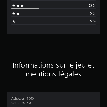
e
33 %
n
0 %
n
0 %
e
d
e
s
a
Informations sur le jeu et
v
mentions légales
i
s
Achetées : 1 010
Gratuites : 40