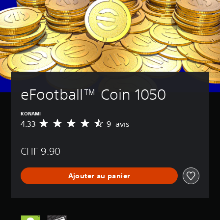
eFootball™ Coin 1050
KONAMI
4.33
9 avis
M
o
y
CHF 9.90
e
n
n
Ajouter au panier
e
d
e
s
a