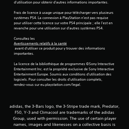
d'utilisation pour obtenir d'autres informations importantes.
s
Frais de licence à usage unique pour télécharger vers plusieurs 
systèmes PS4. La connexion à PlayStation n'est pas requise 
u
pour utiliser cette licence sur votre PS4 principale ; elle l'est en 
revanche pour une utilisation sur d'autres systèmes PS4.
r
Consultez les 
5
Avertissements relatifs à la santé
 avant d'utiliser ce produit pour y trouver des informations 
(
importantes.
9
La licence de la bibliothèque de programmes ©Sony Interactive 
Entertainment Inc. est la propriété exclusive de Sony Interactive 
Entertainment Europe. Soumis aux conditions d’utilisation des 
logiciels. Pour consulter les droits d’utilisation complets, 
a
rendez-vous sur eu.playstation.com/legal.
v
i
adidas, the 3-Bars logo, the 3-Stripe trade mark, Predator,
F50, Y-3 and Climacool are trademarks of the adidas
s
Group, used with permission. The use of certain player
names, images and likenesses on a collective basis is
)