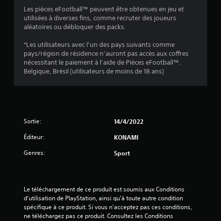
:
Les pièces eFootball™ peuvent être obtenues en jeu et
4
utilisées à diverses fins, comme recruter des joueurs
aléatoires ou débloquer des packs.
.
*Les utilisateurs avec l’un des pays suivants comme
3
pays/région de résidence n’auront pas accès aux coffres
nécessitant le paiement à l’aide de Pièces eFootball™.
3
Belgique, Brésil (utilisateurs de moins de 18 ans)
é
Sortie:
14/4/2022
t
Éditeur:
KONAMI
o
Genres:
Sport
i
l
Le téléchargement de ce produit est soumis aux Conditions 
e
d'utilisation de PlayStation, ainsi qu'à toute autre condition 
spécifique à ce produit. Si vous n'acceptez pas ces conditions, 
s
ne téléchargez pas ce produit. Consultez les Conditions 