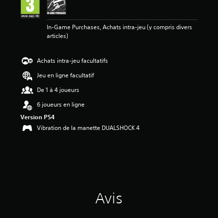
v
i
s
In-Game Purchases, Achats intra-jeu (y compris divers
articles)
:
4
.
Achats intra-jeu facultatifs
3
3
Jeu en ligne facultatif
é
De 1 à 4 joueurs
t
6 joueurs en ligne
o
i
Version PS4
l
Vibration de la manette DUALSHOCK 4
e
s
s
u
r
5
(
Avis
9
a