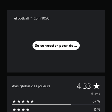
v
i
s
)
eFootball™ Coin 1050
Se connecter pour donner un avis
M
4.33
Avis global des joueurs
o
9 avis
67 %
y
0 %