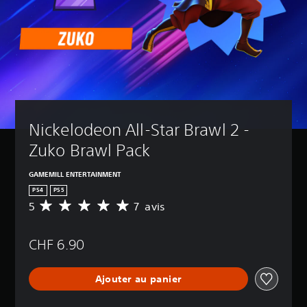
Nickelodeon All-Star Brawl 2 - 
Zuko Brawl Pack
GAMEMILL ENTERTAINMENT
PS4
PS5
5
7 avis
M
o
y
CHF 6.90
e
n
n
Ajouter au panier
e
d
e