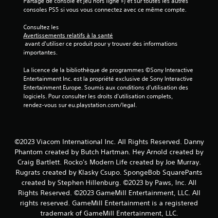
Partage de console et jeu hors ligne ») et sur toutes les autres 
i
consoles PS5 si vous vous connectez avec ce même compte.
s
Consultez les 
Avertissements relatifs à la santé
)
 avant d'utiliser ce produit pour y trouver des informations 
importantes.
La licence de la bibliothèque de programmes ©Sony Interactive 
Entertainment Inc. est la propriété exclusive de Sony Interactive 
Entertainment Europe. Soumis aux conditions d’utilisation des 
logiciels. Pour consulter les droits d’utilisation complets, 
rendez-vous sur eu.playstation.com/legal.
©2023 Viacom International Inc. All Rights Reserved. Danny
Phantom created by Butch Hartman. Hey Arnold created by
Craig Bartlett. Rocko's Modern Life created by Joe Murray.
Rugrats created by Klasky Csupo. SpongeBob SquarePants
created by Stephen Hillenburg. ©2023 by Paws, Inc. All
Rights Reserved. ©2023 GameMill Entertainment, LLC. All
rights reserved. GameMill Entertainment is a registered
trademark of GameMill Entertainment, LLC.