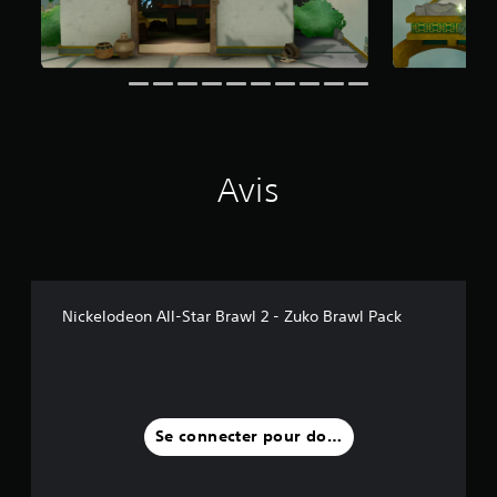
i
s
)
Avis
Nickelodeon All-Star Brawl 2 - Zuko Brawl Pack
Se connecter pour donner un avis