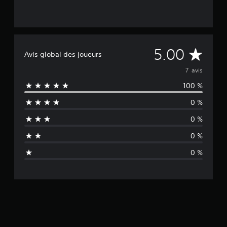
M
5.00
Avis global des joueurs
o
7 avis
100 %
y
0 %
e
0 %
n
0 %
n
0 %
e
d
e
s