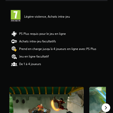
s
a
v
Légère violence, Achats intra-jeu
i
s
:
PS Plus requis pour le jeu en ligne
5
Achats intra-jeu facultatifs
é
Prend en charge jusqu'à 4 joueurs en ligne avec PS Plus
t
o
Jeu en ligne facultatif
i
l
De 1 à 4 joueurs
e
s
s
u
r
5
(
7
a
v