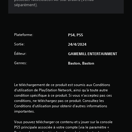
l
séparément).
e
s
Plateforme:
PS4, PS5
s
Sortie:
24/4/2024
u
Éditeur:
GAMEMILL ENTERTAINMENT
r
Genres:
Baston, Baston
5
(
Le téléchargement de ce produit est soumis aux Conditions 
d'utilisation de PlayStation Network, ainsi qu'à toute autre 
7
condition spécifique à ce produit. Si vous n'acceptez pas ces 
conditions, ne téléchargez pas ce produit. Consultez les 
Conditions d'utilisation pour obtenir d'autres informations 
importantes.
a
Vous pouvez télécharger ce contenu et y jouer sur la console 
v
PS5 principale associée à votre compte (via le paramètre « 