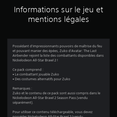
a
Informations sur le jeu et
v
mentions légales
i
s
Possédant d'impressionnants pouvoirs de maîtrise du feu
et pouvant manier des épées, Zuko d'Avatar: The Last
:
Airbender rejoint la liste des combattants disponibles dans
Nickelodeon All-Star Brawl 2 !
5
Ce pack comprend :
• Le combattant jouable Zuko
• Des costumes alternatifs pour Zuko
é
Remarques :
t
Zuko et le contenu de ce pack sont aussi compris dans le
Nickelodeon All-Star Brawl 2 Season Pass (vendu
o
séparément).
i
Pour utiliser ce contenu téléchargeable, vous devez
posséder Nickelodeon All-Star Brawl 2 (vendu