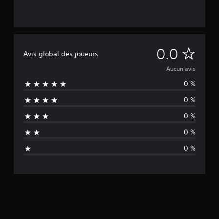
A
0.0
Avis global des joueurs
u
Aucun avis
0 %
c
0 %
u
0 %
n
0 %
a
0 %
v
i
s