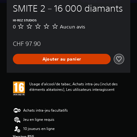
SMITE 2 – 16 000 diamants
HI-REZ STUDIOS
0
Aucun avis
A
u
c
CHF 97.90
u
n
a
Ajouter au panier
v
i
s
Usage d’alcool/de tabac, Achats intra-jeu (inclut des
éléments aléatoires), Les utilisateurs interagissent
Achats intra-jeu facultatifs
Jeu en ligne requis
10 joueurs en ligne
Version PS5