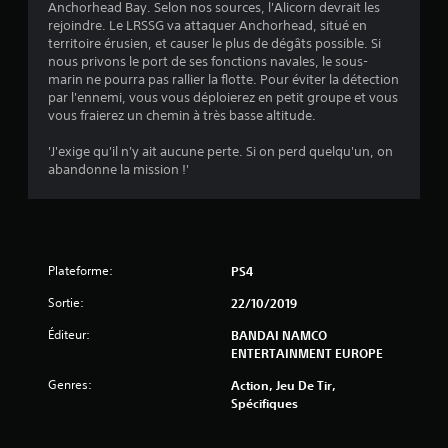
Anchorhead Bay. Selon nos sources, l'Alicorn devrait les
5
rejoindre. Le LRSSG va attaquer Anchorhead, situé en
territoire érusien, et causer le plus de dégâts possible. Si
nous privons le port de ses fonctions navales, le sous-
marin ne pourra pas rallier la flotte. Pour éviter la détection
é
par l'ennemi, vous vous déploierez en petit groupe et vous
vous fraierez un chemin à très basse altitude.
t
'J'exige qu'il n'y ait aucune perte. Si on perd quelqu'un, on
o
abandonne la mission !'
i
l
Plateforme:
PS4
e
Sortie:
22/10/2019
s
Éditeur:
BANDAI NAMCO
ENTERTAINMENT EUROPE
s
Genres:
Action, Jeu De Tir,
u
Spécifiques
r