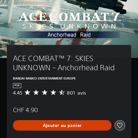
ACE COMBAT™ 7: SKIES 
UNKNOWN – Anchorhead Raid
BANDAI NAMCO ENTERTAINMENT EUROPE
PS4
4.45
801 avis
M
o
y
CHF 4.90
e
n
n
Ajouter au panier
e
d
e