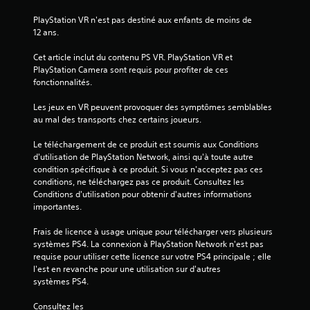
5
PlayStation VR n'est pas destiné aux enfants de moins de 
12 ans.
(
Cet article inclut du contenu PS VR. PlayStation VR et 
8
PlayStation Camera sont requis pour profiter de ces 
fonctionnalités.
0
Les jeux en VR peuvent provoquer des symptômes semblables 
1
au mal des transports chez certains joueurs.
Le téléchargement de ce produit est soumis aux Conditions 
d'utilisation de PlayStation Network, ainsi qu'à toute autre 
a
condition spécifique à ce produit. Si vous n'acceptez pas ces 
conditions, ne téléchargez pas ce produit. Consultez les 
v
Conditions d'utilisation pour obtenir d'autres informations 
importantes.
i
Frais de licence à usage unique pour télécharger vers plusieurs 
s
systèmes PS4. La connexion à PlayStation Network n'est pas 
requise pour utiliser cette licence sur votre PS4 principale ; elle 
)
l'est en revanche pour une utilisation sur d'autres 
systèmes PS4.
Consultez les 