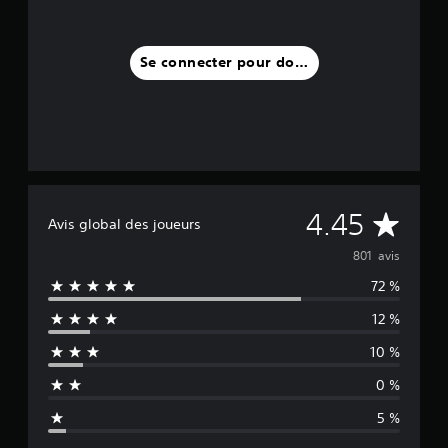
Se connecter pour donner un avis
M
4.45
Avis global des joueurs
o
801 avis
72 %
y
12 %
e
10 %
n
0 %
n
5 %
e