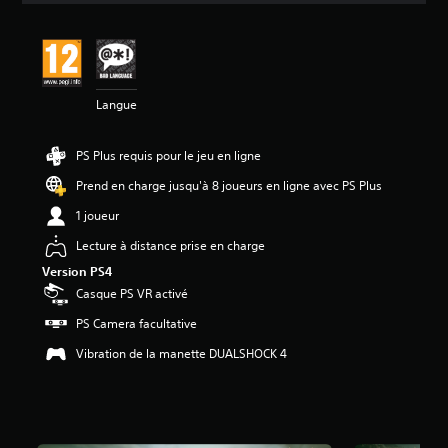
s
a
v
i
s
Langue
:
4
PS Plus requis pour le jeu en ligne
.
4
Prend en charge jusqu'à 8 joueurs en ligne avec PS Plus
5
1 joueur
é
Lecture à distance prise en charge
t
o
Version PS4
i
Casque PS VR activé
l
e
PS Camera facultative
s
Vibration de la manette DUALSHOCK 4
s
u
r
5
(
8