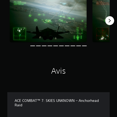
0
1
a
v
i
s
)
Avis
ACE COMBAT™ 7: SKIES UNKNOWN – Anchorhead
Raid