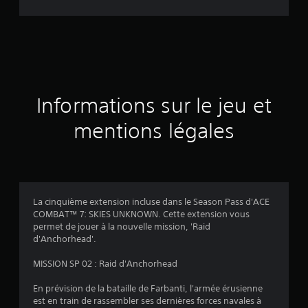
d
e
s
a
Informations sur le jeu et
v
mentions légales
i
s
La cinquième extension incluse dans le Season Pass d'ACE
COMBAT™ 7: SKIES UNKNOWN. Cette extension vous
:
permet de jouer à la nouvelle mission, 'Raid
d'Anchorhead'.
4
MISSION SP 02 : Raid d'Anchorhead
.
En prévision de la bataille de Farbanti, l'armée érusienne
4
est en train de rassembler ses dernières forces navales à