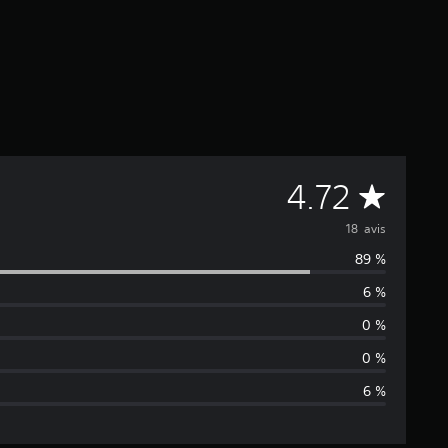
M
4.72
o
18 avis
89 %
y
6 %
e
0 %
n
0 %
6 %
n
e