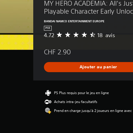
MY HERO ACADEMIA: All’s Just
Playable Character Early Unlo
BANDAI NAMCO ENTERTAINMENT EUROPE
PS5
4.72
18 avis
M
o
y
CHF 2.90
e
n
n
Ajouter au panier
e
d
e
s
a
PS Plus requis pour le jeu en ligne
v
Achats intra-jeu facultatifs
i
s
Prend en charge jusqu'à 2 joueurs en ligne avec
:
4
.