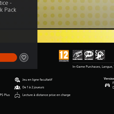
ice - 
ck Pack
In-Game Purchases, Langue, 
Versio
Jeu en ligne facultatif
F
De 1 à 2 joueurs
 PS Plus
Lecture à distance prise en charge