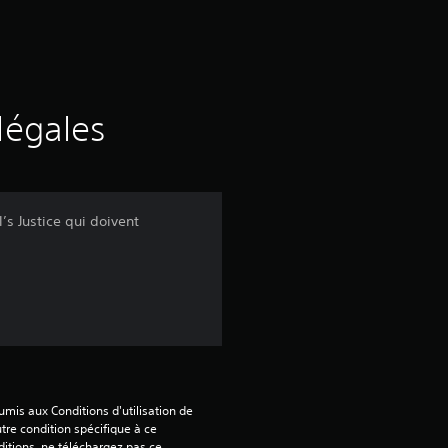
d
e
s
légales
a
v
 Justice qui doivent
i
s
:
4
mis aux Conditions d'utilisation de 
tre condition spécifique à ce 
itions, ne téléchargez pas ce 