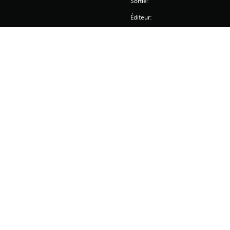
Sortie:
Éditeur:
Genres: