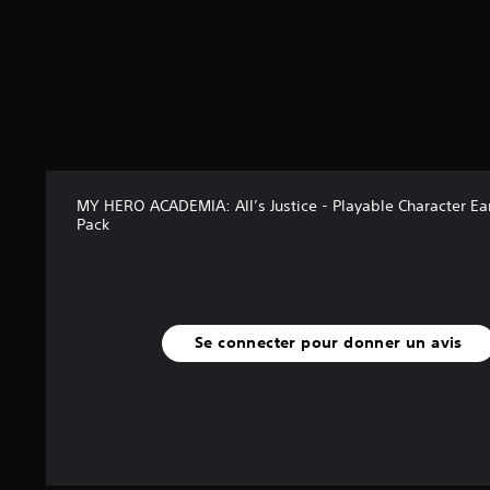
7
2
é
t
o
i
l
e
s
MY HERO ACADEMIA: All’s Justice - Playable Character Ea
s
Pack
u
r
5
(
1
Se connecter pour donner un avis
8
a
v
i
s
)