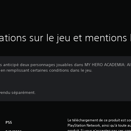
ations sur le jeu et mentions 
s anticipé deux personnages jouables dans MY HERO ACADEMIA: All’s
n remplissant certaines conditions dans le jeu.
 vendu séparément.
Le téléchargement de ce produit est sou
PS5
PlayStation Network, ainsi qu'à toute au
produit. Si vous n'acceptez pas ces cond