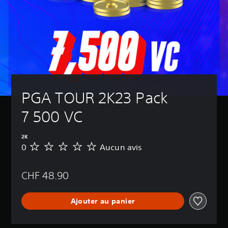
PGA TOUR 2K23 Pack 
7 500 VC
2K
0
Aucun avis
A
u
c
CHF 48.90
u
n
a
Ajouter au panier
v
i
s