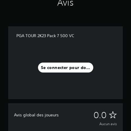
Avis
PGA TOUR 2K23 Pack 7 500 VC
Se connecter pour donner un avis
A
0.0
Avis global des joueurs
u
Aucun avis