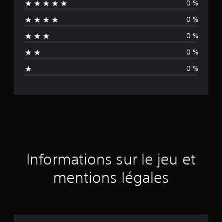
0 %
c
0 %
u
0 %
n
0 %
a
0 %
v
i
s
Informations sur le jeu et
mentions légales