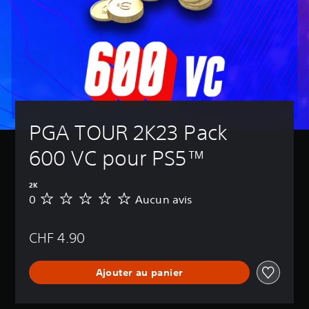
PGA TOUR 2K23 Pack 
600 VC pour PS5™
2K
0
Aucun avis
A
u
c
CHF 4.90
u
n
a
Ajouter au panier
v
i
s