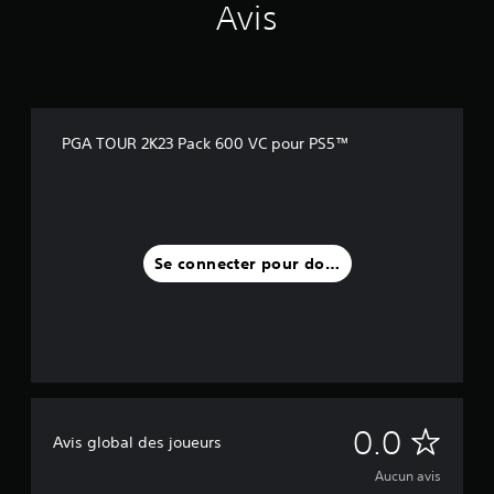
Avis
PGA TOUR 2K23 Pack 600 VC pour PS5™
Se connecter pour donner un avis
A
0.0
Avis global des joueurs
u
Aucun avis