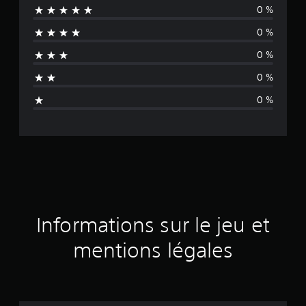
0 %
c
0 %
u
0 %
n
0 %
a
0 %
v
i
s
Informations sur le jeu et
mentions légales