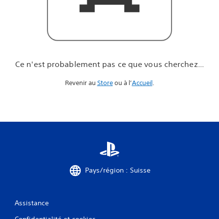
u
e
v
o
u
s
c
Ce n'est probablement pas ce que vous cherchez...
h
e
Revenir au
Store
ou à l’
Accueil
.
r
c
h
e
z
.
.
.
Pays/région : Suisse
Assistance
Confidentialité et cookies