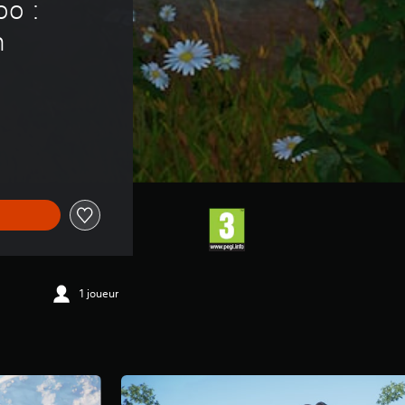
o : 
n
1 joueur