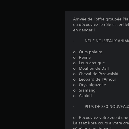
Arrivée de l'offre groupée Pl
ou découvrez le rôle essentie
en danger !
· NEUF NOUVEAUX ANIMAU
o Ours polaire
o Renne
o Loup arctique
o Mouflon de Dall
o Cheval de Przewalski
o Léopard de l'Amour
o Oryx algazelle
o Siamang
o Axolotl
· PLUS DE 350 NOUVEAUX
o Recouvrez votre zoo d'une 
Laissez libre cours à votre c
végétaux arctiques !