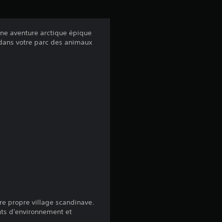
a
v
 une aventure arctique épique
t dans votre parc des animaux
i
s
:
4
.
4
3
re propre village scandinave.
nts d'environnement et