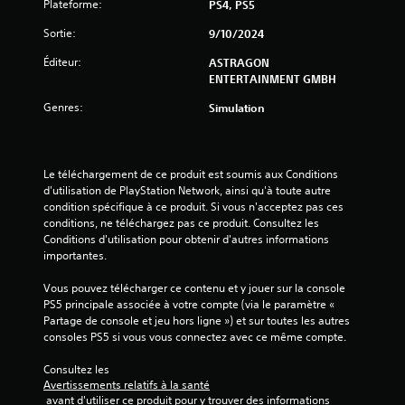
e
Plateforme:
PS4, PS5
a
é
l
s
s
Sortie:
9/10/2024
s
i
.
t
q
Éditeur:
ASTRAGON
u
ENTERTAINMENT GMBH
u
t
e
Genres:
Simulation
o
)
r
D
i
e
e
s
Le téléchargement de ce produit est soumis aux Conditions 
l
o
d'utilisation de PlayStation Network, ainsi qu'à toute autre 
p
condition spécifique à ce produit. Si vous n'acceptez pas ces 
V
t
conditions, ne téléchargez pas ce produit. Consultez les 
o
i
Conditions d'utilisation pour obtenir d'autres informations 
u
o
importantes.
s
n
p
s
Vous pouvez télécharger ce contenu et y jouer sur la console 
o
p
PS5 principale associée à votre compte (via le paramètre « 
u
e
Partage de console et jeu hors ligne ») et sur toutes les autres 
v
r
consoles PS5 si vous vous connectez avec ce même compte.
e
m
z
e
Consultez les 
c
t
Avertissements relatifs à la santé
o
t
 avant d'utiliser ce produit pour y trouver des informations 
n