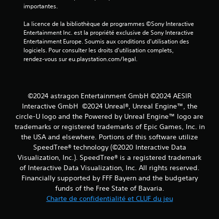
a
importantes.
s
n
u
t
La licence de la bibliothèque de programmes ©Sony Interactive 
l
d
Entertainment Inc. est la propriété exclusive de Sony Interactive 
t
e
Entertainment Europe. Soumis aux conditions d’utilisation des 
e
r
logiciels. Pour consulter les droits d’utilisation complets, 
r
é
rendez-vous sur eu.playstation.com/legal.
l
g
e
l
t
e
u
r
t
©2024 astragon Entertainment GmbH ©2024 AESIR
l
o
Interactive GmbH ©2024 Unreal®, Unreal Engine™, the
a
r
circle-U logo and the Powered by Unreal Engine™ logo are
s
i
trade­marks or registered trademarks of Epic Games, Inc. in
e
e
the USA and elsewhere. Portions of this software utilize
n
l
s
SpeedTree® technology (©2020 Interactive Data
d
i
u
Visualization, Inc.). SpeedTree® is a registered trademark
b
g
of Interactive Data Visualization, Inc. All rights reserved.
i
a
Financially supported by FFF Bayern and the budgetary
l
m
funds of the Free State of Bavaria.
i
e
Charte de confidentialité et CLUF du jeu
t
p
é
l
v
a