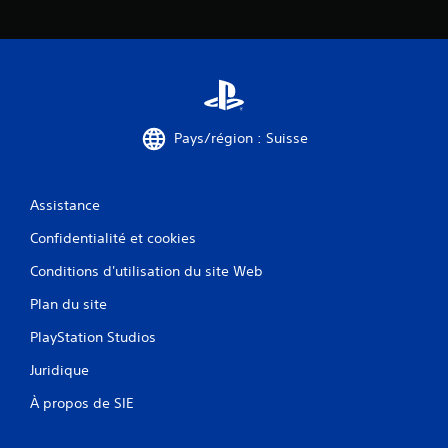
o
y
u
à
s
t
s
o
o
u
n
t
t
m
Pays/région : Suisse
p
o
r
m
o
e
p
n
Assistance
o
t
s
.
Confidentialité et cookies
é
e
Conditions d'utilisation du site Web
M
s
i
.
Plan du site
s
PlayStation Studios
e
I
e
n
Juridique
n
v
p
À propos de SIE
e
a
r
u