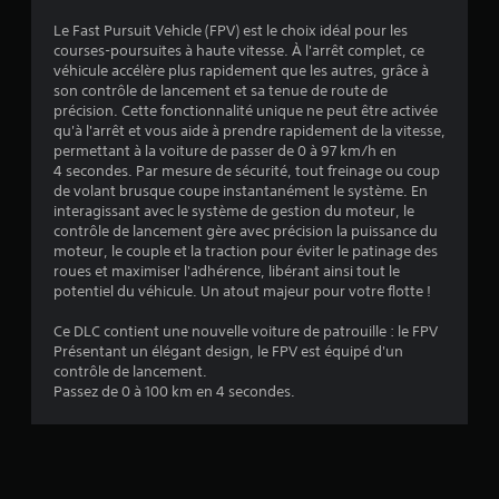
e
n
v
r
s
Le Fast Pursuit Vehicle (FPV) est le choix idéal pour les
c
é
d
courses-poursuites à haute vitesse. À l'arrêt complet, ce
i
i
u
g
véhicule accélère plus rapidement que les autres, grâce à
p
j
l
son contrôle de lancement et sa tenue de route de
a
s
e
a
précision. Cette fonctionnalité unique ne peut être activée
u
u
b
qu'à l'arrêt et vous aide à prendre rapidement de la vitesse,
x
)
à
permettant à la voiture de passer de 0 à 97 km/h en
l
d
t
4 secondes. Par mesure de sécurité, tout freinage ou coup
e
u
o
de volant brusque coupe instantanément le système. En
j
d
u
interagissant avec le système de gestion du moteur, le
e
e
t
contrôle de lancement gère avec précision la puissance du
u
s
m
moteur, le couple et la traction pour éviter le patinage des
s
o
j
roues et maximiser l'adhérence, libérant ainsi tout le
o
m
o
potentiel du véhicule. Un atout majeur pour votre flotte !
n
e
y
t
n
s
Ce DLC contient une nouvelle voiture de patrouille : le FPV
s
t
Présentant un élégant design, le FPV est équipé d'un
t
o
.
contrôle de lancement.
i
u
Passez de 0 à 100 km en 4 secondes.
s
c
R
-
k
t
a
s
i
p
(
t
p
B
r