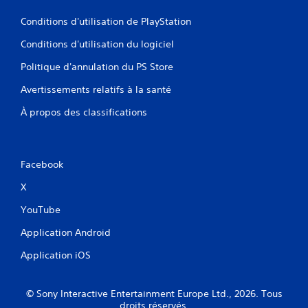
s
s
i
Conditions d'utilisation de PlayStation
e
o
d
n
Conditions d'utilisation du logiciel
u
r
j
Politique d'annulation du PS Store
é
e
g
Avertissements relatifs à la santé
u
l
V
a
À propos des classifications
o
b
u
l
s
e
p
Facebook
d
o
e
u
X
s
v
j
e
YouTube
z
o
m
Application Android
y
e
s
Application iOS
t
t
t
i
r
c
© Sony Interactive Entertainment Europe Ltd., 2026. Tous
e
k
droits réservés.
l