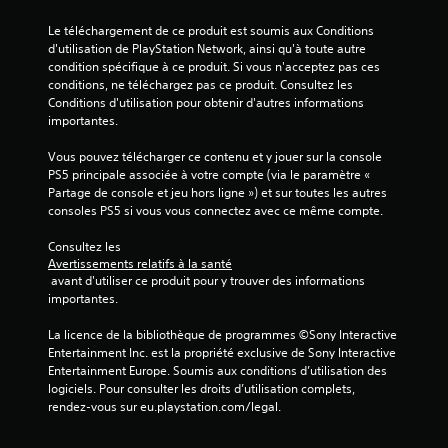
e
a
é
l
s
Le téléchargement de ce produit est soumis aux Conditions 
s
s
i
d'utilisation de PlayStation Network, ainsi qu'à toute autre 
.
t
condition spécifique à ce produit. Si vous n'acceptez pas ces 
q
u
conditions, ne téléchargez pas ce produit. Consultez les 
u
Conditions d'utilisation pour obtenir d'autres informations 
t
e
importantes.
o
)
r
D
Vous pouvez télécharger ce contenu et y jouer sur la console 
i
e
PS5 principale associée à votre compte (via le paramètre « 
e
s
Partage de console et jeu hors ligne ») et sur toutes les autres 
l
o
consoles PS5 si vous vous connectez avec ce même compte.
p
V
t
Consultez les 
o
i
Avertissements relatifs à la santé
u
o
 avant d'utiliser ce produit pour y trouver des informations 
s
n
importantes.
p
s
o
p
La licence de la bibliothèque de programmes ©Sony Interactive 
u
e
Entertainment Inc. est la propriété exclusive de Sony Interactive 
v
r
Entertainment Europe. Soumis aux conditions d’utilisation des 
e
m
logiciels. Pour consulter les droits d’utilisation complets, 
z
e
rendez-vous sur eu.playstation.com/legal.
c
t
o
t
n