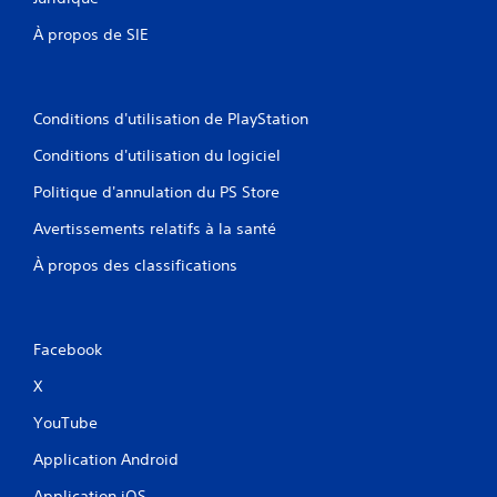
o
y
À propos de SIE
u
à
s
t
s
o
o
u
n
Conditions d'utilisation de PlayStation
t
t
m
p
Conditions d'utilisation du logiciel
o
r
m
Politique d'annulation du PS Store
o
e
p
n
Avertissements relatifs à la santé
o
t
s
.
À propos des classifications
é
e
M
s
i
.
Facebook
s
e
X
I
e
n
n
YouTube
v
p
e
Application Android
a
r
u
Application iOS