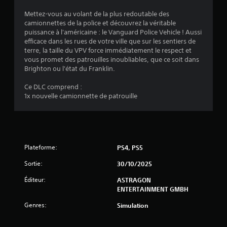
e
n
v
r
s
Mettez-vous au volant de la plus redoutable des
c
é
d
camionnettes de la police et découvrez la véritable
i
i
u
g
puissance à l'américaine : le Vanguard Police Vehicle ! Aussi
p
j
l
efficace dans les rues de votre ville que sur les sentiers de
a
s
e
a
terre, la taille du VPV force immédiatement le respect et
u
u
b
vous promet des patrouilles inoubliables, que ce soit dans
x
)
à
Brighton ou l'état du Franklin.
l
d
t
e
u
o
Ce DLC comprend :
j
d
u
1x nouvelle camionnette de patrouille
e
e
t
u
s
m
s
o
j
o
m
o
n
e
y
t
n
Plateforme:
PS4, PS5
s
s
t
t
o
Sortie:
30/10/2025
.
i
u
Éditeur:
s
ASTRAGON
c
R
-
ENTERTAINMENT GMBH
k
t
a
s
Genres:
Simulation
i
p
(
t
p
B
r