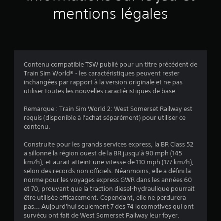
v
mentions légales
i
s
Contenu compatible TSW publié pour un titre précédent de
Train Sim World® - les caractéristiques peuvent rester
:
inchangées par rapport à la version originale et ne pas
utiliser toutes les nouvelles caractéristiques de base.
1
Remarque : Train Sim World 2: West Somerset Railway est
requis (disponible à l'achat séparément) pour utiliser ce
contenu.
é
Construite pour les grands services express, la BR Class 52
t
a sillonné la région ouest de la BR jusqu'à 90 mph (145
km/h), et aurait atteint une vitesse de 110 mph (177 km/h),
o
selon des records non officiels. Néanmoins, elle a défini la
norme pour les voyages express GWR dans les années 60
i
et 70, prouvant que la traction diesel-hydraulique pourrait
être utilisée efficacement. Cependant, elle ne perdurera
l
pas... Aujourd'hui seulement 7 des 74 locomotives qui ont
survécu ont fait de West Somerset Railway leur foyer.