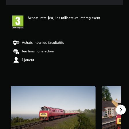
e
s
a
Achats intra-jeu, Les utilisateurs interagissent
v
i
s
:
Achats intra-jeu facultatifs
5
Jeu hors ligne activé
é
1 joueur
t
o
i
l
e
s
s
u
r
5
(
1
a