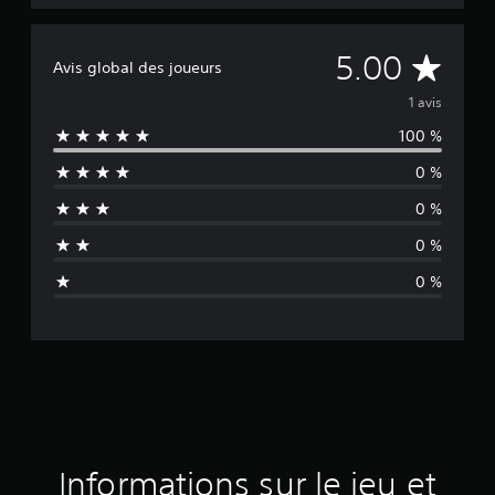
M
5.00
Avis global des joueurs
o
1 avis
100 %
y
0 %
e
0 %
n
0 %
n
0 %
e
d
e
s
a
Informations sur le jeu et