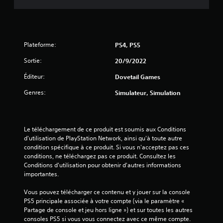
e
s
u
Plateforme:
PS4, PS5
r
Sortie:
20/9/2022
Éditeur:
5
Dovetail Games
Genres:
Simulateur, Simulation
(
1
Le téléchargement de ce produit est soumis aux Conditions 
d'utilisation de PlayStation Network, ainsi qu'à toute autre 
condition spécifique à ce produit. Si vous n'acceptez pas ces 
a
conditions, ne téléchargez pas ce produit. Consultez les 
Conditions d'utilisation pour obtenir d'autres informations 
v
importantes.
i
Vous pouvez télécharger ce contenu et y jouer sur la console 
PS5 principale associée à votre compte (via le paramètre « 
s
Partage de console et jeu hors ligne ») et sur toutes les autres 
consoles PS5 si vous vous connectez avec ce même compte.