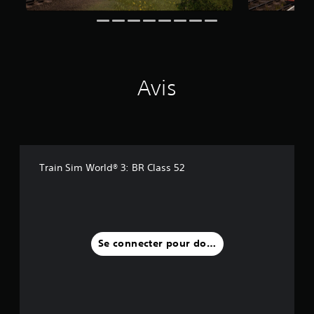
v
i
s
)
Avis
Train Sim World® 3: BR Class 52
Se connecter pour donner un avis