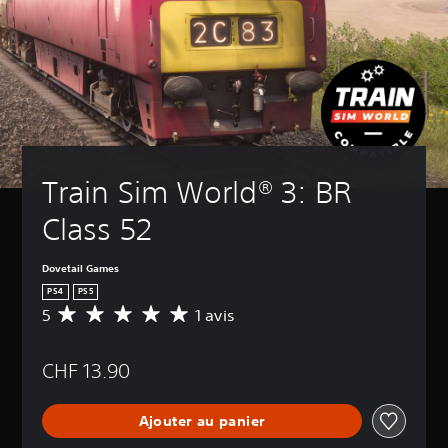
Train Sim World® 3: BR 
Class 52
Dovetail Games
PS4
PS5
5
1 avis
M
o
y
CHF 13.90
e
n
n
Ajouter au panier
e
d