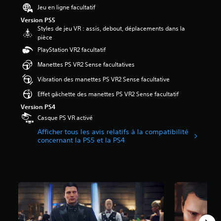
h
d
u
1
Jeu en ligne facultatif
t
a
e
s
9
i
Version PS5
q
s
o
o
Styles de jeu VR : assis, debout, déplacements dans la
u
d
n
é
n
pièce
e
u
t
t
s
s
PlayStation VR2 facultatif
j
s
o
p
o
e
o
i
e
Manettes PS VR2 Sense facultatives
r
u
u
l
r
t
à
s
e
m
Vibration des manettes PS VR2 Sense facultative
i
t
-
s
e
e
Effet gâchette des manettes PS VR2 Sense facultatif
o
t
s
t
a
u
i
u
t
Version PS4
u
t
t
r
a
Casque PS VR activé
d
m
r
5
n
i
o
é
(
Afficher tous les avis relatifs à la compatibilité
t
o
m
s
concernant la PS5 et la PS4
2
d
.
e
.
1
'
n
0
i
t
n
A
S
.
a
v
u
o
v
e
d
u
i
r
S
i
s
s
s
a
o
)
-
e
u
m
r