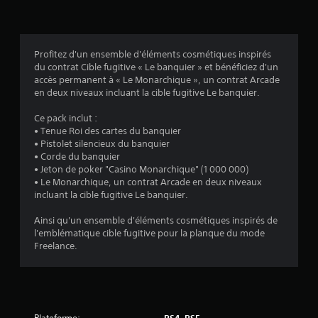
2
e
u
o
d
s
u
1
e
a
s
s
n
l
0
s
s
'
Profitez d'un ensemble d'éléments cosmétiques inspirés
o
u
a
du contrat Cible fugitive « Le banquier » et bénéficiez d'un
u
t
v
accès permanent à « Le Monarchique », un contrat Arcade
s
i
e
en deux niveaux incluant la cible fugitive Le banquier.
-
l
z
a
t
i
l
Ce pack inclut :
i
s
a
v
• Tenue Roi des cartes du banquier
t
e
i
• Pistolet silencieux du banquier
r
r
s
• Corde du banquier
i
e
l
s
• Jeton de poker "Casino Monarchique" (1 000 000)
s
e
é
• Le Monarchique, un contrat Arcade en deux niveaux
s
e
s
.
incluant la cible fugitive Le banquier.
s
c
)
t
o
Ainsi qu'un ensemble d'éléments cosmétiques inspirés de
a
m
l'emblématique cible fugitive pour la planque du mode
g
m
Freelance.
r
a
a
n
n
d
d
e
i
s
Plateforme:
PS4, PS5