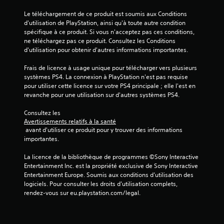
t
J
u
Le téléchargement de ce produit est soumis aux Conditions 
o
r
d'utilisation de PlayStation, ainsi qu'à toute autre condition 
u
e
spécifique à ce produit. Si vous n'acceptez pas ces conditions, 
a
.
ne téléchargez pas ce produit. Consultez les Conditions 
b
d'utilisation pour obtenir d'autres informations importantes.
l
Frais de licence à usage unique pour télécharger vers plusieurs 
e
systèmes PS4. La connexion à PlayStation n'est pas requise 
s
pour utiliser cette licence sur votre PS4 principale ; elle l'est en 
a
revanche pour une utilisation sur d'autres systèmes PS4.
n
s
Consultez les 
c
Avertissements relatifs à la santé
o
 avant d'utiliser ce produit pour y trouver des informations 
m
importantes.
m
La licence de la bibliothèque de programmes ©Sony Interactive 
a
Entertainment Inc. est la propriété exclusive de Sony Interactive 
n
Entertainment Europe. Soumis aux conditions d’utilisation des 
d
logiciels. Pour consulter les droits d’utilisation complets, 
e
rendez-vous sur eu.playstation.com/legal.
s
t
a