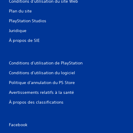
Conditions d'utilisation du site Web
e
u
Plan du site
s
a
PlayStation Studios
n
s
Juridique
u
t
À propos de SIE
i
l
i
s
Conditions d'utilisation de PlayStation
e
r
Conditions d'utilisation du logiciel
l
Politique d'annulation du PS Store
e
s
Avertissements relatifs à la santé
c
o
À propos des classifications
m
m
a
n
Facebook
d
e