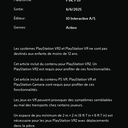
e
d
d
e
Sortie:
6/6/2025
e
d
m
é
Éditeur:
IO Interactive A/S
a
t
n
e
Genres:
Action
i
c
è
t
r
i
e
o
Les systèmes PlayStation VR2 et PlayStation VR ne sont pas 
à
n
destinés aux enfants de moins de 12 ans.
f
d
a
e
Cet article inclut du contenu pour PlayStation VR2. Un 
c
m
PlayStation VR2 est requis pour profiter de ces fonctionnalités.
i
o
l
u
Cet article inclut du contenu PS VR. PlayStation VR et 
i
v
PlayStation Camera sont requis pour profiter de ces 
t
e
fonctionnalités.
e
m
r
e
Les jeux en VR peuvent provoquer des symptômes semblables 
l
n
au mal des transports chez certains joueurs.
a
t
l
s
Un espace de jeu minimum de 2 m × 2 m (6 ft 7 in × 6 ft 7 in) est 
e
.
nécessaire pour les jeux PlayStation VR2 avec déplacements 
c
dans la pièce.