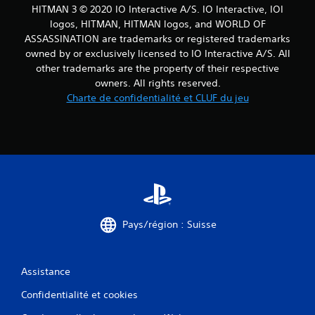
c
HITMAN 3 © 2020 IO Interactive A/S. IO Interactive, IOI
t
logos, HITMAN, HITMAN logos, and WORLD OF
i
ASSASSINATION are trademarks or registered trademarks
l
owned by or exclusively licensed to IO Interactive A/S. All
e
other trademarks are the property of their respective
s
owners. All rights reserved.
V
Charte de confidentialité et CLUF du jeu
o
u
s
p
o
u
v
e
z
j
Pays/région : Suisse
o
u
e
r
Assistance
a
Confidentialité et cookies
u
j