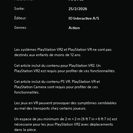
e
d
d
e
Sortie:
25/2/2026
e
d
m
é
Éditeur:
IO Interactive A/S
a
t
Genres:
n
e
Action
i
c
è
t
r
i
e
o
Les systèmes PlayStation VR2 et PlayStation VR ne sont pas 
à
n
destinés aux enfants de moins de 12 ans.
f
d
a
e
Cet article inclut du contenu pour PlayStation VR2. Un 
c
m
PlayStation VR2 est requis pour profiter de ces fonctionnalités.
i
o
l
u
Cet article inclut du contenu PS VR. PlayStation VR et 
i
v
PlayStation Camera sont requis pour profiter de ces 
t
e
fonctionnalités.
e
m
r
e
Les jeux en VR peuvent provoquer des symptômes semblables 
l
n
au mal des transports chez certains joueurs.
a
t
l
s
Un espace de jeu minimum de 2 m × 2 m (6 ft 7 in × 6 ft 7 in) est 
e
.
nécessaire pour les jeux PlayStation VR2 avec déplacements 
c
dans la pièce.