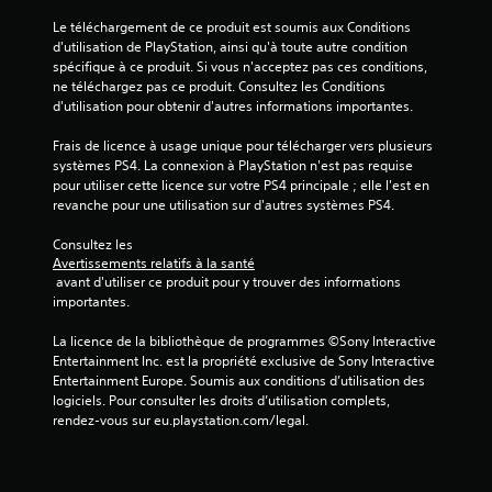
t
J
u
Le téléchargement de ce produit est soumis aux Conditions 
o
r
d'utilisation de PlayStation, ainsi qu'à toute autre condition 
u
e
spécifique à ce produit. Si vous n'acceptez pas ces conditions, 
a
.
ne téléchargez pas ce produit. Consultez les Conditions 
b
d'utilisation pour obtenir d'autres informations importantes.
l
Frais de licence à usage unique pour télécharger vers plusieurs 
e
systèmes PS4. La connexion à PlayStation n'est pas requise 
s
pour utiliser cette licence sur votre PS4 principale ; elle l'est en 
a
revanche pour une utilisation sur d'autres systèmes PS4.
n
s
Consultez les 
c
Avertissements relatifs à la santé
o
 avant d'utiliser ce produit pour y trouver des informations 
importantes.
m
m
La licence de la bibliothèque de programmes ©Sony Interactive 
a
Entertainment Inc. est la propriété exclusive de Sony Interactive 
n
Entertainment Europe. Soumis aux conditions d’utilisation des 
d
logiciels. Pour consulter les droits d’utilisation complets, 
e
rendez-vous sur eu.playstation.com/legal.
s
t
a