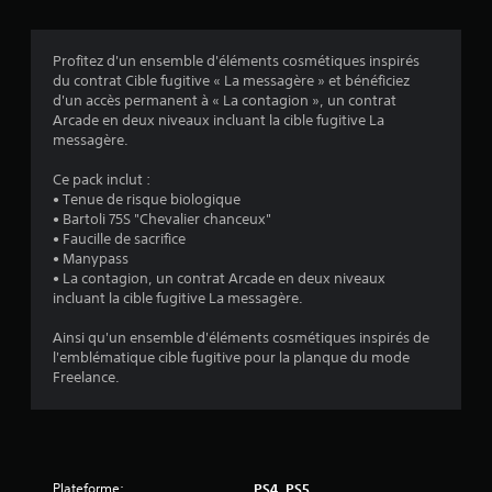
6
e
u
o
d
s
u
6
e
a
s
s
n
l
Profitez d'un ensemble d'éléments cosmétiques inspirés
s
s
'
du contrat Cible fugitive « La messagère » et bénéficiez
o
u
a
d'un accès permanent à « La contagion », un contrat
u
t
v
Arcade en deux niveaux incluant la cible fugitive La
a
s
i
e
messagère.
-
l
z
v
t
i
l
Ce pack inclut :
i
s
a
• Tenue de risque biologique
i
t
e
i
• Bartoli 75S "Chevalier chanceux"
r
r
s
• Faucille de sacrifice
s
e
l
s
• Manypass
s
e
é
• La contagion, un contrat Arcade en deux niveaux
)
e
s
.
incluant la cible fugitive La messagère.
s
c
t
o
Ainsi qu'un ensemble d'éléments cosmétiques inspirés de
a
m
l'emblématique cible fugitive pour la planque du mode
g
m
Freelance.
r
a
a
n
n
d
d
e
i
s
Plateforme:
PS4, PS5