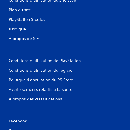
Conditions d'utilisation du site Web
e
u
Plan du site
s
a
PlayStation Studios
n
s
Juridique
u
À propos de SIE
t
i
l
i
s
Conditions d'utilisation de PlayStation
e
Conditions d'utilisation du logiciel
r
l
Politique d'annulation du PS Store
e
s
Avertissements relatifs à la santé
c
o
À propos des classifications
m
m
a
n
Facebook
d
e