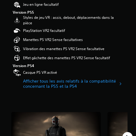
h
d
u
4
Jeu en ligne facultatif
t
a
e
s
1
i
Version PS5
q
s
o
o
Styles de jeu VR : assis, debout, déplacements dans la
u
d
n
é
n
pièce
e
u
t
t
s
s
PlayStation VR2 facultatif
j
s
o
p
o
e
o
i
e
Manettes PS VR2 Sense facultatives
r
u
u
l
r
t
à
s
e
m
Vibration des manettes PS VR2 Sense facultative
i
t
-
s
e
e
Effet gâchette des manettes PS VR2 Sense facultatif
o
t
s
t
a
u
i
u
t
Version PS4
u
t
t
r
a
Casque PS VR activé
d
m
r
5
n
i
o
é
(
Afficher tous les avis relatifs à la compatibilité
t
o
m
s
concernant la PS5 et la PS4
6
d
.
e
.
6
'
n
i
t
a
n
A
S
.
v
v
u
o
i
e
d
u
s
r
S
i
s
)
s
a
o
-
e
u
m
r