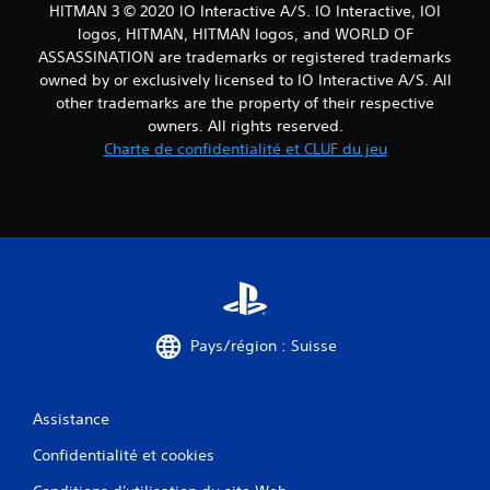
c
HITMAN 3 © 2020 IO Interactive A/S. IO Interactive, IOI
t
logos, HITMAN, HITMAN logos, and WORLD OF
i
ASSASSINATION are trademarks or registered trademarks
l
owned by or exclusively licensed to IO Interactive A/S. All
e
other trademarks are the property of their respective
s
owners. All rights reserved.
V
Charte de confidentialité et CLUF du jeu
o
u
s
p
o
u
v
e
z
j
Pays/région : Suisse
o
u
e
Assistance
r
a
Confidentialité et cookies
u
j