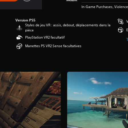
In-Game Purchases, Violence
Version PS5
V
Styles de jeu VR : assis, debout, déplacements dans la
E
pièce
PlayStation VR2 facultatif
Manettes PS VR2 Sense facultatives