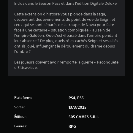
Inclus dans le Season Pass et dans l'édition Digitale Deluxe
:
Cette extension d'histoire vous plonge dans la saga,
découvrant des événements du point de vue de Seign, et
4
ceux qui se sont séparés de la troupe de Nowa pour faire
face à une certaine « situation compliquée » au sein de
.
l'empire Galdéen. Que s'est-il passé dans l'empire pendant
leur absence ? De plus, quels rôles cachés Seign et ses alliés
5
ont-ils joué, influençant le déroulement du drame depuis
l'ombre ?
4
Les joueurs doivent avoir remporté la guerre « Reconquête
d'Eltisweiss ».
é
t
Plateforme:
PS4, PS5
o
Sortie:
13/3/2025
i
Éditeur:
505 GAMES S.R.L.
l
Genres:
RPG