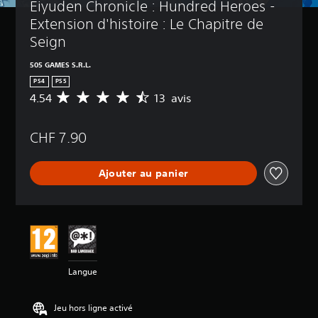
Eiyuden Chronicle : Hundred Heroes - 
Extension d'histoire : Le Chapitre de 
Seign
505 GAMES S.R.L.
PS4
PS5
4.54
13 avis
M
o
y
CHF 7.90
e
n
n
Ajouter au panier
e
d
e
s
a
v
i
s
Langue
:
4
Jeu hors ligne activé
.