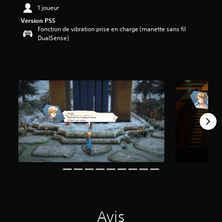
5
1 joueur
4
Version PS5
Fonction de vibration prise en charge (manette sans fil
é
DualSense)
t
o
i
l
e
s
s
u
r
5
(
1
3
a
v
i
s
)
Avis