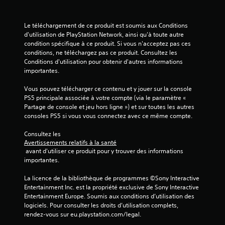
e
s
Le téléchargement de ce produit est soumis aux Conditions 
d'utilisation de PlayStation Network, ainsi qu'à toute autre 
s
condition spécifique à ce produit. Si vous n'acceptez pas ces 
conditions, ne téléchargez pas ce produit. Consultez les 
u
Conditions d'utilisation pour obtenir d'autres informations 
importantes.
r
Vous pouvez télécharger ce contenu et y jouer sur la console 
5
PS5 principale associée à votre compte (via le paramètre « 
Partage de console et jeu hors ligne ») et sur toutes les autres 
(
consoles PS5 si vous vous connectez avec ce même compte.
1
Consultez les 
Avertissements relatifs à la santé
3
 avant d'utiliser ce produit pour y trouver des informations 
importantes.
La licence de la bibliothèque de programmes ©Sony Interactive 
a
Entertainment Inc. est la propriété exclusive de Sony Interactive 
Entertainment Europe. Soumis aux conditions d’utilisation des 
v
logiciels. Pour consulter les droits d’utilisation complets, 
rendez-vous sur eu.playstation.com/legal.