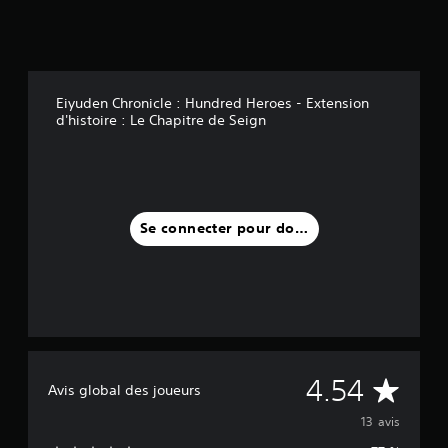
Eiyuden Chronicle : Hundred Heroes - Extension
d'histoire : Le Chapitre de Seign
Se connecter pour donner un avis
M
4.54
Avis global des joueurs
o
13 avis