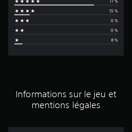
77 %
y
15 %
e
0 %
n
0 %
n
8 %
e
d
e
s
a
Informations sur le jeu et
v
mentions légales
i
s