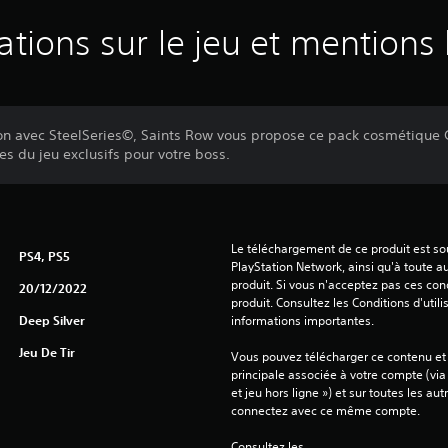
ations sur le jeu et mentions 
ation avec SteelSeries©, Saints Row vous propose ce pack cosmétiqu
es du jeu exclusifs pour votre boss.
Le téléchargement de ce produit est sou
PS4, PS5
PlayStation Network, ainsi qu'à toute au
produit. Si vous n'acceptez pas ces cond
20/12/2022
produit. Consultez les Conditions d'utili
Deep Silver
informations importantes.
Jeu De Tir
Vous pouvez télécharger ce contenu et y
principale associée à votre compte (via
et jeu hors ligne ») et sur toutes les au
connectez avec ce même compte.
Consultez les 