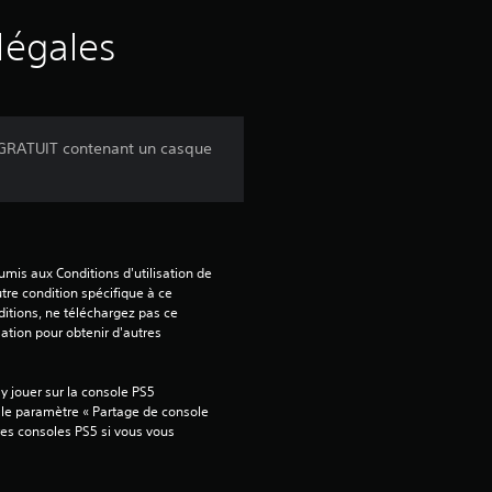
s
légales
a
v
e GRATUIT contenant un casque
i
s
mis aux Conditions d'utilisation de 
tre condition spécifique à ce 
:
itions, ne téléchargez pas ce 
sation pour obtenir d'autres 
4
 jouer sur la console PS5 
.
 le paramètre « Partage de console 
tres consoles PS5 si vous vous 
2