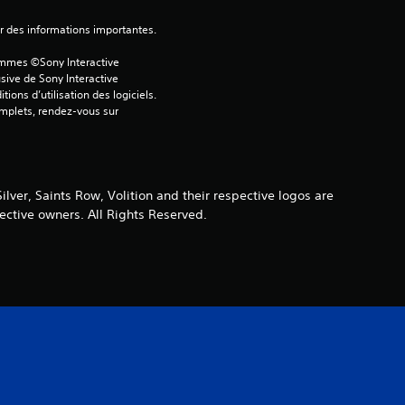
2
ver des informations importantes.
ammes ©Sony Interactive 
é
sive de Sony Interactive 
ons d’utilisation des logiciels. 
omplets, rendez-vous sur 
t
o
i
ver, Saints Row, Volition and their respective logos are
ective owners. All Rights Reserved.
l
e
s
s
u