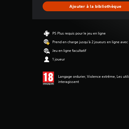
n
Ajouter à la bibliothèque
e
d
e
s
a
PS Plus requis pour le jeu en ligne
v
i
Prend en charge jusqu'à 2 joueurs en ligne avec
s
Jeu en ligne facultatif
:
1 joueur
4
.
2
Langage ordurier, Violence extrême, Les util
2
interagissent
é
t
o
i
l
e
s
s