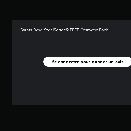
u
r
5
(
1
Saints Row: SteelSeries© FREE Cosmetic Pack
0
0
a
v
i
Se connecter pour donner un avis
s
)