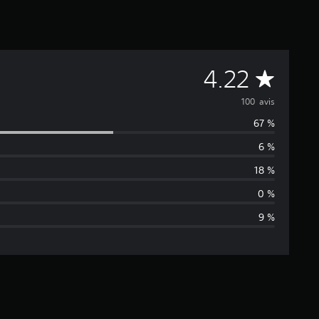
M
4.22
o
100 avis
67 %
y
6 %
e
18 %
n
0 %
9 %
n
e
d
e