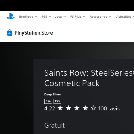
Boutique
PS5
Jeux
PS Plus
Accessoires
Actualités
Saints Row: SteelSerie
Cosmetic Pack
Deep Silver
PS4
PS5
4.22
100 avis
M
o
y
Gratuit
e
n