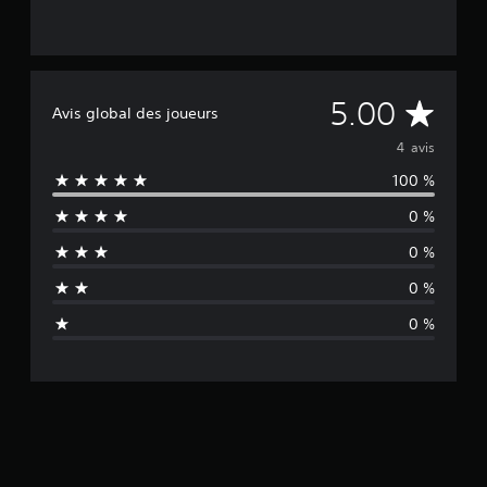
M
5.00
Avis global des joueurs
o
4 avis
100 %
y
0 %
e
0 %
n
0 %
n
0 %
e
d
e
s