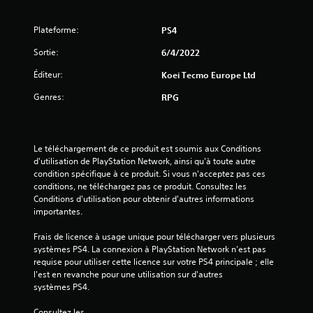
l
Plateforme:
PS4
e
Sortie:
6/4/2022
s
Éditeur:
Koei Tecmo Europe Ltd
s
Genres:
RPG
u
r
Le téléchargement de ce produit est soumis aux Conditions 
d'utilisation de PlayStation Network, ainsi qu'à toute autre 
5
condition spécifique à ce produit. Si vous n'acceptez pas ces 
conditions, ne téléchargez pas ce produit. Consultez les 
(
Conditions d'utilisation pour obtenir d'autres informations 
importantes.
4
Frais de licence à usage unique pour télécharger vers plusieurs 
systèmes PS4. La connexion à PlayStation Network n'est pas 
requise pour utiliser cette licence sur votre PS4 principale ; elle 
a
l'est en revanche pour une utilisation sur d'autres 
systèmes PS4.
v
Consultez les 