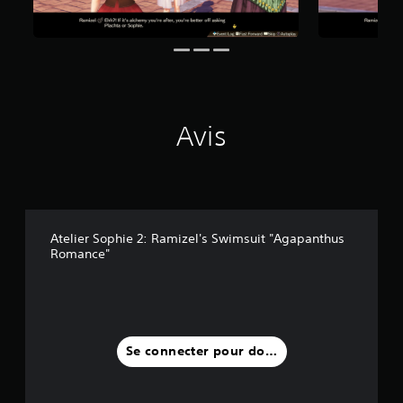
i
s
)
Avis
Atelier Sophie 2: Ramizel's Swimsuit "Agapanthus
Romance"
Se connecter pour donner un avis