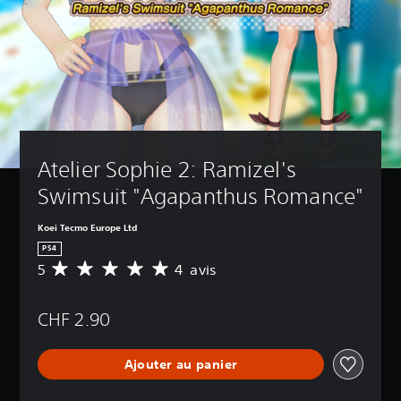
Atelier Sophie 2: Ramizel's 
Swimsuit "Agapanthus Romance"
Koei Tecmo Europe Ltd
PS4
5
4 avis
M
o
y
CHF 2.90
e
n
n
Ajouter au panier
e
d
e