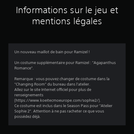
a
Informations sur le jeu et
v
mentions légales
i
s
Un nouveau maillot de bain pour Ramizel !
:
Un costume supplémentaire pour Ramizel : "Agapanthus
Romance".
5
Remarque : vous pouvez changer de costume dans la
"Changing Room" du bureau dans l'atelier.
Allez sur le site Internet officiel pour plus de
é
renseignements
(https://www.koeitecmoeurope.com/sophie2/).
t
Ce costume est inclus dans le Season Pass pour "Atelier
Sophie 2". Attention à ne pas racheter ce que vous
o
possédez déjà.
i