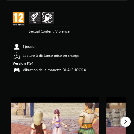
s
a
v
i
s
Sexual Content, Violence
:
5
1 joueur
é
Lecture à distance prise en charge
t
Version PS4
o
i
Vibration de la manette DUALSHOCK 4
l
e
s
s
u
r
5
(
4
a
v