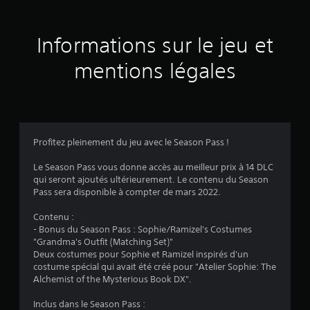
s
a
Informations sur le jeu et
v
mentions légales
i
s
Profitez pleinement du jeu avec le Season Pass !
:
Le Season Pass vous donne accès au meilleur prix à 14 DLC
qui seront ajoutés ultérieurement. Le contenu du Season
2
Pass sera disponible à compter de mars 2022.
.
Contenu :
- Bonus du Season Pass : Sophie/Ramizel's Costumes
7
"Grandma's Outfit (Matching Set)"
Deux costumes pour Sophie et Ramizel inspirés d'un
5
costume spécial qui avait été créé pour "Atelier Sophie: The
Alchemist of the Mysterious Book DX".
Inclus dans le Season Pass :