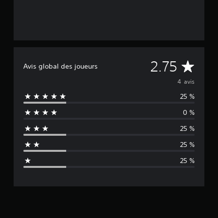
M
2.75
Avis global des joueurs
o
4 avis
25 %
y
0 %
e
25 %
n
25 %
n
25 %
e
d
e