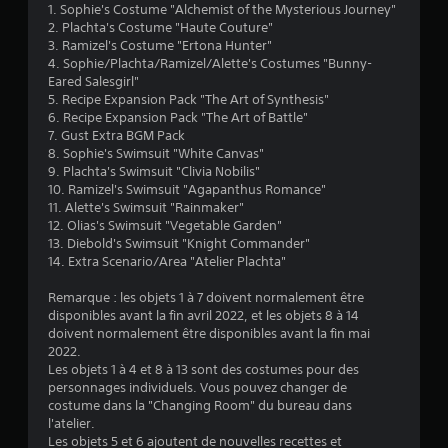
é
1. Sophie's Costume "Alchemist of the Mysterious Journey"
2. Plachta's Costume "Haute Couture"
t
3. Ramizel's Costume "Ertona Hunter"
4. Sophie/Plachta/Ramizel/Alette's Costumes "Bunny-
o
Eared Salesgirl"
5. Recipe Expansion Pack "The Art of Synthesis"
6. Recipe Expansion Pack "The Art of Battle"
i
7. Gust Extra BGM Pack
8. Sophie's Swimsuit "White Canvas"
l
9. Plachta's Swimsuit "Clivia Nobilis"
10. Ramizel's Swimsuit "Agapanthus Romance"
e
11. Alette's Swimsuit "Rainmaker"
12. Olias's Swimsuit "Vegetable Garden"
s
13. Diebold's Swimsuit "Knight Commander"
14. Extra Scenario/Area "Atelier Plachta"
s
Remarque : les objets 1 à 7 doivent normalement être
u
disponibles avant la fin avril 2022, et les objets 8 à 14
doivent normalement être disponibles avant la fin mai
r
2022.
Les objets 1 à 4 et 8 à 13 sont des costumes pour des
5
personnages individuels. Vous pouvez changer de
costume dans la "Changing Room" du bureau dans
(
l'atelier.
Les objets 5 et 6 ajoutent de nouvelles recettes et