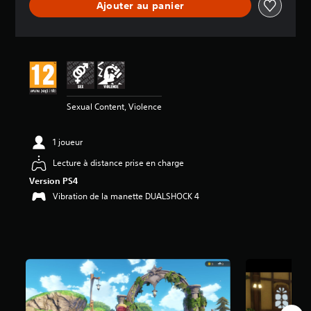
Ajouter au panier
e
s
a
v
i
s
:
Sexual Content, Violence
2
.
7
1 joueur
5
Lecture à distance prise en charge
é
Version PS4
t
o
Vibration de la manette DUALSHOCK 4
i
l
e
s
s
u
r
5
(