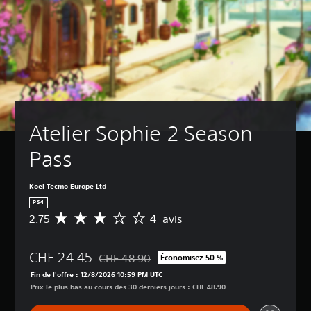
Atelier Sophie 2 Season 
Pass
Koei Tecmo Europe Ltd
PS4
2.75
4 avis
M
o
y
CHF 24.45
e
CHF 48.90
Économisez 50 %
Remise par rapport au prix d'origine de CHF 4
n
Fin de l'offre : 12/8/2026 10:59 PM UTC
n
Prix le plus bas au cours des 30 derniers jours : CHF 48.90
e
d