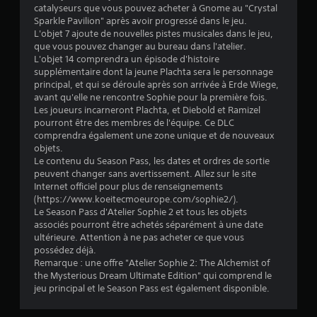
4
catalyseurs que vous pouvez acheter à Gnome au "Crystal
Sparkle Pavilion" après avoir progressé dans le jeu.
L'objet 7 ajoute de nouvelles pistes musicales dans le jeu,
que vous pouvez changer au bureau dans l'atelier.
a
L'objet 14 comprendra un épisode d'histoire
supplémentaire dont la jeune Plachta sera le personnage
v
principal, et qui se déroule après son arrivée à Erde Wiege,
avant qu'elle ne rencontre Sophie pour la première fois.
i
Les joueurs incarneront Plachta, et Diebold et Ramizel
pourront être des membres de l'équipe. Ce DLC
s
comprendra également une zone unique et de nouveaux
objets.
)
Le contenu du Season Pass, les dates et ordres de sortie
peuvent changer sans avertissement. Allez sur le site
Internet officiel pour plus de renseignements
(https://www.koeitecmoeurope.com/sophie2/).
Le Season Pass d'Atelier Sophie 2 et tous les objets
associés pourront être achetés séparément à une date
ultérieure. Attention à ne pas acheter ce que vous
possédez déjà.
Remarque : une offre "Atelier Sophie 2: The Alchemist of
the Mysterious Dream Ultimate Edition" qui comprend le
jeu principal et le Season Pass est également disponible.