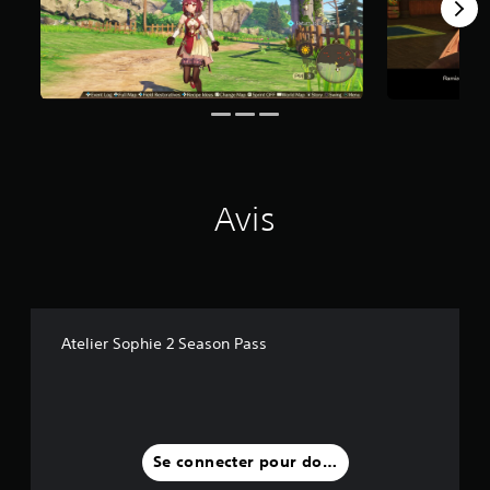
4
a
v
i
s
)
Avis
Atelier Sophie 2 Season Pass
Se connecter pour donner un avis