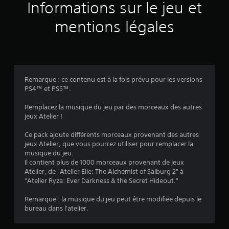
a
Informations sur le jeu et
v
mentions légales
i
s
Remarque : ce contenu est à la fois prévu pour les versions
PS4™ et PS5™.
:
Remplacez la musique du jeu par des morceaux des autres
3
jeux Atelier !
.
Ce pack ajoute différents morceaux provenant des autres
jeux Atelier, que vous pourrez utiliser pour remplacer la
6
musique du jeu.
Il contient plus de 1000 morceaux provenant de jeux
7
Atelier, de "Atelier Elie: The Alchemist of Salburg 2" à
"Atelier Ryza: Ever Darkness & the Secret Hideout."
Remarque : la musique du jeu peut être modifiée depuis le
é
bureau dans l'atelier.