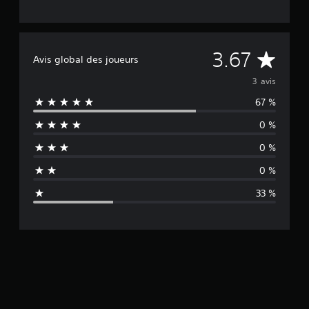
M
3.67
Avis global des joueurs
o
3 avis
67 %
y
0 %
e
0 %
n
0 %
n
33 %
e
d
e
s