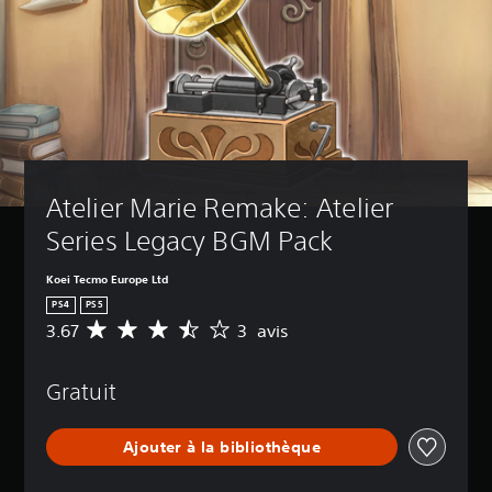
Atelier Marie Remake: Atelier 
Series Legacy BGM Pack
Koei Tecmo Europe Ltd
PS4
PS5
3.67
3 avis
M
o
y
Gratuit
e
n
n
Ajouter à la bibliothèque
e
d
e