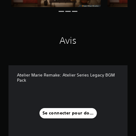
a
v
i
s
)
Avis
Atelier Marie Remake: Atelier Series Legacy BGM
Pack
Se connecter pour donner un avis