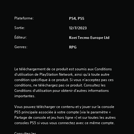
t
o
Plateforme:
PS4, PS5
i
Sortie:
12/7/2023
l
Éditeur:
Koei Tecmo Europe Ltd
e
Genres:
RPG
s
s
Le téléchargement de ce produit est soumis aux Conditions 
d'utilisation de PlayStation Network, ainsi qu'à toute autre 
u
condition spécifique à ce produit. Si vous n'acceptez pas ces 
conditions, ne téléchargez pas ce produit. Consultez les 
r
Conditions d'utilisation pour obtenir d'autres informations 
importantes.
5
Vous pouvez télécharger ce contenu et y jouer sur la console 
(
PS5 principale associée à votre compte (via le paramètre « 
Partage de console et jeu hors ligne ») et sur toutes les autres 
3
consoles PS5 si vous vous connectez avec ce même compte.
Consultez les 