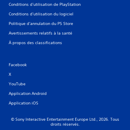
Conditions d'utilisation de PlayStation
d
e
Conditions d'utilisation du logiciel
c
i
Politique d'annulation du PS Store
n
é
Avertissements relatifs à la santé
m
a
À propos des classifications
t
i
q
u
Facebook
e
(
X
j
e
YouTube
u
h
Application Android
o
Application iOS
r
s
l
© Sony Interactive Entertainment Europe Ltd., 2026. Tous
i
droits réservés.
g
n