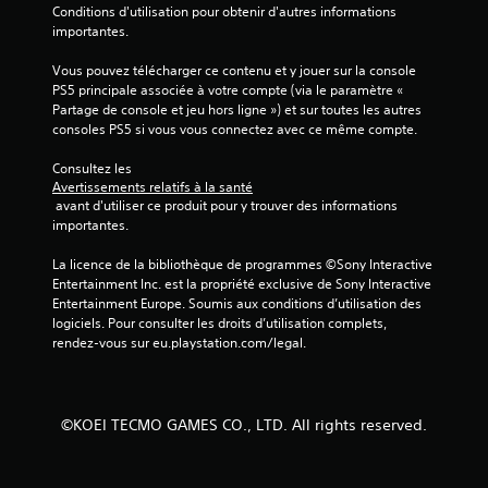
Conditions d'utilisation pour obtenir d'autres informations 
e
importantes.
t
t
Vous pouvez télécharger ce contenu et y jouer sur la console 
r
PS5 principale associée à votre compte (via le paramètre « 
e
Partage de console et jeu hors ligne ») et sur toutes les autres 
l
consoles PS5 si vous vous connectez avec ce même compte.
e
j
Consultez les 
e
Avertissements relatifs à la santé
u
 avant d'utiliser ce produit pour y trouver des informations 
e
importantes.
n
p
La licence de la bibliothèque de programmes ©Sony Interactive 
a
Entertainment Inc. est la propriété exclusive de Sony Interactive 
u
Entertainment Europe. Soumis aux conditions d’utilisation des 
s
logiciels. Pour consulter les droits d’utilisation complets, 
e
rendez-vous sur eu.playstation.com/legal.
à
t
o
u
t
©KOEI TECMO GAMES CO., LTD. All rights reserved.
m
o
m