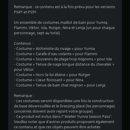
(
s
a
Remarque : ce contenu est à la fois prévu pour les versions
a
2
m
PS4® et PS5®.
n
e
s
7
p
Un ensemble de costumes maillot de bain pour Yumia,
a
l
Flammi, Viktor, Isla, Rutger, Nina et Lenja (un pour chaque
c
a
personnage, sept au total).
t
y
i
à
a
Contenus :
v
t
- Costume « Alchimiste du rivage » pour Yumia
e
o
v
- Costume « Carafe d’eau volante » pour Flammi
r
u
- Costume « Souvenirs de plage trop mignons » pour Isla
l
t
i
- Costume « Tenue de nage longue distance du chevalier »
e
m
pour Viktor
s
o
s
- Costume « Hors-la-loi ébène » pour Rutger
g
m
- Costume « Cœur florissant » pour Nina
â
e
)
- Costume « Tenue de bain chat mignon » pour Lenja
c
n
h
t
Remarque :
e
.
- Les costumes seront disponibles une fois la construction
t
de base déverrouillée et le Dressing placé (les personnages
t
concernés doivent avoir rejoint votre groupe).
M
e
- Ce produit est inclus dans l'"Atelier Yumia Season Pass".
i
s
Veuillez noter que d'autres produits proposent également
s
a
ce contenu et que ces objets peuvent être achetés
d
e