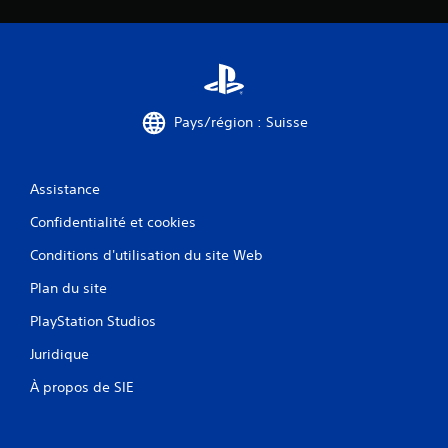
e
n
t
d
u
r
a
Pays/région : Suisse
n
t
l
Assistance
e
g
Confidentialité et cookies
a
m
Conditions d'utilisation du site Web
e
p
Plan du site
l
a
PlayStation Studios
y
Juridique
o
u
À propos de SIE
e
n
m
o