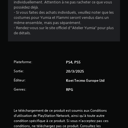
individuellement. Attention à ne pas racheter ce que vous
a
e
possédez déjà.
p
n
- Si vous faites des achats individuels, veuillez noter que les
t
p
costumes pour Yumia et Flammi seront vendus dans un
a
a
même ensemble, mais pas séparément.
t
u
- Rendez-vous sur le site officiel d'"Atelier Yumia" pour plus
i
de détails.
s
v
e
e
d
s
.
u
j
e
Plateforme:
PS4, PS5
u
Sortie:
20/3/2025
V
o
Éditeur:
Koei Tecmo Europe Ltd
u
Genres:
RPG
s
p
o
u
Le téléchargement de ce produit est soumis aux Conditions 
v
d'utilisation de PlayStation Network, ainsi qu'à toute autre 
e
condition spécifique à ce produit. Si vous n'acceptez pas ces 
z
conditions, ne téléchargez pas ce produit. Consultez les 
m