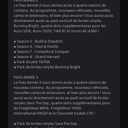
PASS ANNÉE 2
Le Pass Année 2 vous donne accès à quatre saisons de
s
contenu. Au programme, nouveaux véhicules, nouvelles
cartes et extensions, et bien plus encore ! Vous aurez aussi
u
directement accès au pack exclusif de livrées vinyles
Burning Bright, quatre skins supplémentaires pour les
r
Azov 5319, Azov 73210, YAR 87 et Voron AE-4380 !
5
● Season 5 : Build & Dispatch
● Season 6 : Haul & Hustle
(
● Season 7 : Compete & Conquer
● Season 8 : Grand Harvest
1
● Pack double TATRA
● Pack de livrées vinyles Burning Bright
5
PASS ANNÉE 3
Le Pass Année 3 vous donne accès à quatre saisons de
nouveau contenu. Au programme, nouveaux véhicules,
a
nouvelles cartes et extensions, et bien plus encore ! Vous
aurez aussi directement accès au pack exclusif de livrées
v
vinyles Save The Day, quatre skins supplémentaires pour
les Freightliner M916, Freightliner 114SD,
i
International HX520 et le Chevrolet Kodiak С70 !
s
● Pack de livrées vinyles Save the Day