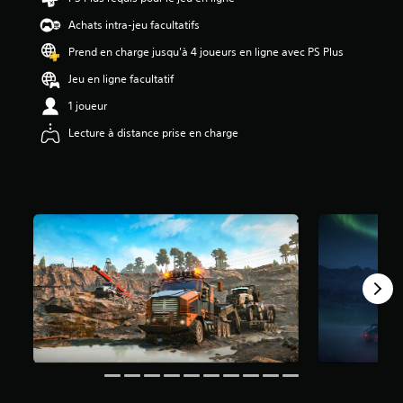
é
Achats intra-jeu facultatifs
t
o
Prend en charge jusqu'à 4 joueurs en ligne avec PS Plus
i
l
Jeu en ligne facultatif
e
1 joueur
s
s
Lecture à distance prise en charge
u
r
5
(
1
5
a
v
i
s
)