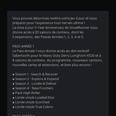
s
Vous pouvez désormais mettre votre jeu à jour et vous
préparer pour l'expérience tout-terrain ultime !
:
La mise à jour 5-Year Anniversary de SnowRunner vous
donne accès à 20 saisons de contenu, dont les
5
5 expansions, des Passes Années 1, 2, 3, 4 et 5.
PASS ANNÉE 1
Le Pass Année 1 vous donne accès au skin exclusif
é
Sabertooth pour le Heavy Duty Derry Longhorn 4520 et à
4 saisons de contenu. Au programme, nouveaux camions,
t
nouvelles cartes et extensions, et bien plus encore !
o
● Season 1 : Search & Recover
● Season 2 : Explore & Expand
i
● Season 3 : Locate & Deliver
● Season 4 : New Frontiers
l
● Pack High Roller
● Livrée vinyle Loaded Dice
e
● Livrée vinyle Scorched
● Livrée vinyle True Colors
s