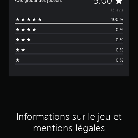
5.00
Avis global des joueurs
o
15 avis
100 %
y
0 %
e
0 %
n
0 %
n
0 %
e
d
e
s
a
Informations sur le jeu et
v
mentions légales
i