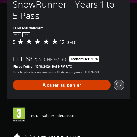
SnowRunner - Years 1 to 
5 Pass
Focus Entertainment
PS4
PS5
5
15 avis
M
o
y
CHF 68.53
e
CHF 97.90
Économisez 30 %
Remise par rapport au prix d'origine de CHF 9
n
Fin de l'offre : 12/8/2026 10:59 PM UTC
n
Prix le plus bas au cours des 30 derniers jours : CHF 97.90
e
d
Ajouter au panier
e
s
a
v
i
s
Les utilisateurs interagissent
:
5
PS Plus requis pour le jeu en ligne