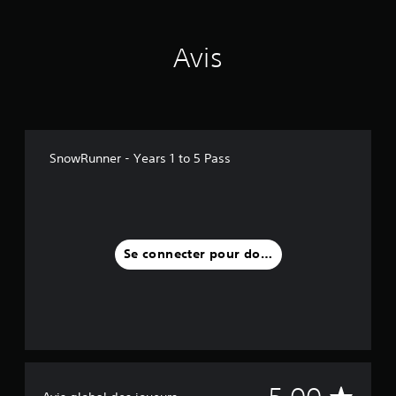
Avis
SnowRunner - Years 1 to 5 Pass
Se connecter pour donner un avis
M