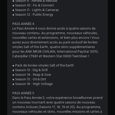
● Season 9 : Renew & Rebuild
)
● Season 10 : Fix & Connect
● Season 11 : Lights & Cameras
● Season 12 : Public Energy
PASS ANNÉE 4
Le Pass Année 4 vous donne accès à quatre saisons de
nouveau contenu. Au programme, nouveaux véhicules,
nouvelles cartes et extensions, et bien plus encore ! Vous
aurez aussi directement accès au pack exclusif de livrées
vinyles Salt of the Earth, quatre skins supplémentaires
pour les ANK MK38 CIVILIAN, International PayStar 5070,
Caterpillar CT681 et Western Star 6900 TwinSteer !
● Pack de livrées vinyles Salt of the Earth
● Season 13 : Dig & Drill
● Season 14 : Reap & Sow
● Season 15 : Oil & Dirt
● Season 16 : High Voltage
PASS ANNÉE 5
Dans le Pass Année 5, votre expérience SnowRunner prend
un nouveau tournant avec quatre saisons de nouveau
contenu incluses (Saisons 17, 18, 19 et 20). Au programme,
nouveaux véhicules et skins, nouvelles missions et cartes à