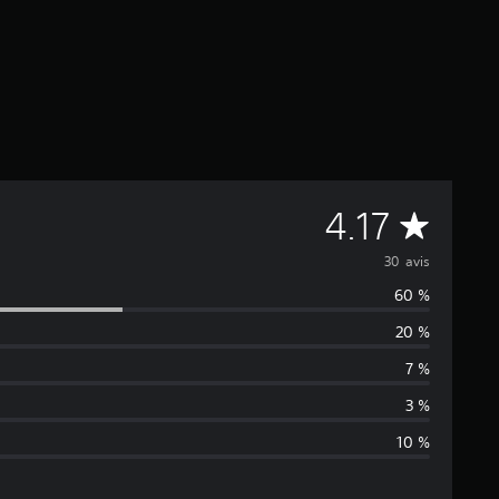
M
4.17
o
30 avis
60 %
y
20 %
e
7 %
n
3 %
10 %
n