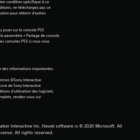
tre condition spécifique à ce 
.
itions, ne téléchargez pas ce 
sation pour obtenir d'autres 
1
7
 jouer sur la console PS5 
 le paramètre « Partage de console 
tres consoles PS5 si vous vous 
é
t
ver des informations importantes.
ammes ©Sony Interactive 
o
sive de Sony Interactive 
ons d’utilisation des logiciels. 
i
omplets, rendez-vous sur 
l
e
r Interactive Inc. Havok software is © 2020 Microsoft. All
ense. All rights reserved.
s