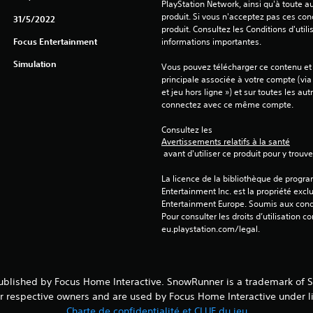
PlayStation Network, ainsi qu'à toute au
produit. Si vous n'acceptez pas ces cond
31/5/2022
produit. Consultez les Conditions d'utili
Focus Entertainment
informations importantes.
Simulation
Vous pouvez télécharger ce contenu et y
principale associée à votre compte (via
et jeu hors ligne ») et sur toutes les au
connectez avec ce même compte.
Consultez les 
Avertissements relatifs à la santé
 avant d'utiliser ce produit pour y trou
La licence de la bibliothèque de progr
Entertainment Inc. est la propriété exclu
Entertainment Europe. Soumis aux conditi
Pour consulter les droits d’utilisation c
eu.playstation.com/legal.
lished by Focus Home Interactive. SnowRunner is a trademark of Sabe
r respective owners and are used by Focus Home Interactive under lic
Charte de confidentialité et CLUF du jeu