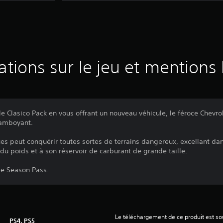
ations sur le jeu et mentions 
le Clasico Pack en vous offrant un nouveau véhicule, le féroce Chevr
lamboyant.
ues peut conquérir toutes sortes de terrains dangereux, excellant da
 du poids et à son réservoir de carburant de grande taille.
le Season Pass.
Le téléchargement de ce produit est sou
PS4, PS5