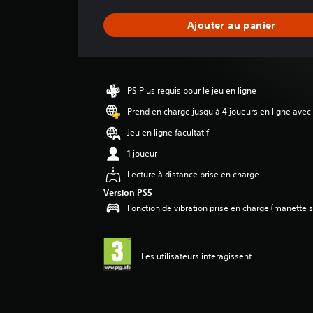
n
n
Ajouter au panier
e
d
e
s
a
PS Plus requis pour le jeu en ligne
v
i
Prend en charge jusqu'à 4 joueurs en ligne avec
s
Jeu en ligne facultatif
:
1 joueur
4
Lecture à distance prise en charge
.
1
Version PS5
7
Fonction de vibration prise en charge (manette s
é
t
o
Les utilisateurs interagissent
i
l
e
s