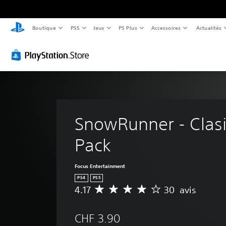
Boutique
PS5
Jeux
PS Plus
Accessoires
Actualités
SnowRunner - Clasi
Pack
Focus Entertainment
PS4
PS5
4.17
30 avis
M
o
y
CHF 3.90
e