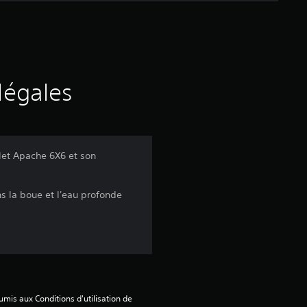
e
d
e
s
légales
a
v
olet Apache 6X6 et son
i
ns la boue et l'eau profonde
s
:
4
mis aux Conditions d'utilisation de 