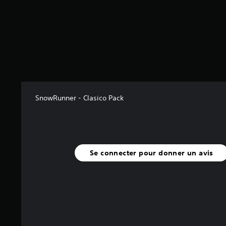
s
u
r
5
(
3
0
a
v
SnowRunner - Clasico Pack
i
s
)
Se connecter pour donner un avis