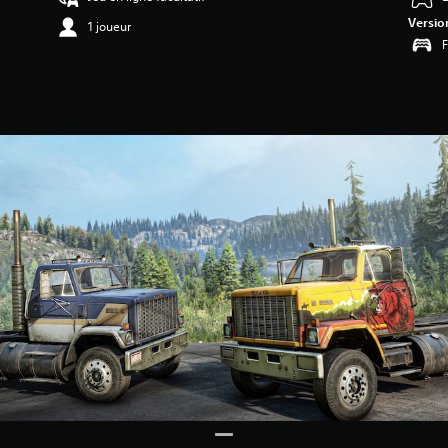
Versio
1 joueur
F