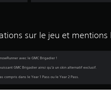
ations sur le jeu et mentions 
SnowRunner avec le GMC Brigadier !
issant GMC Brigadier ainsi qu’à un skin alternatif exclusif.
s compris dans le Year 1 Pass ou le Year 2 Pass.
Le téléchargement de ce produit est sou
PS4, PS5
PlayStation, ainsi qu'à toute autre condi
vous n'acceptez pas ces conditions, ne 
31/5/2022