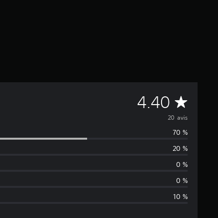
M
4.40
o
20 avis
70 %
y
20 %
e
0 %
n
0 %
10 %
n