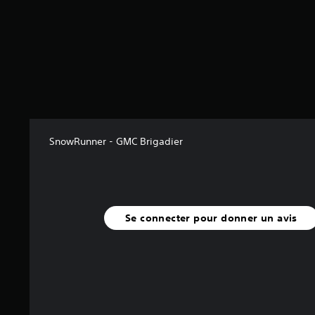
a
v
i
s
)
SnowRunner - GMC Brigadier
Se connecter pour donner un avis