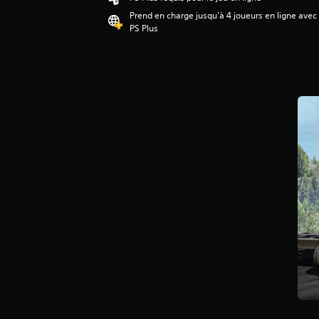
v
Prend en charge jusqu'à 4 joueurs en ligne avec
i
PS Plus
s
:
4
.
4
é
t
o
i
l
e
s
s
u
r
5
(
2
0