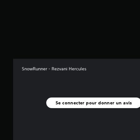
5
3
a
v
i
s
)
SnowRunner - Rezvani Hercules
Se connecter pour donner un avis