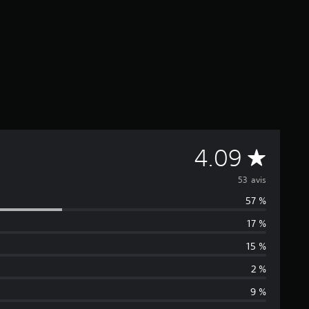
M
4.09
o
53 avis
57 %
y
17 %
e
15 %
n
2 %
9 %
n