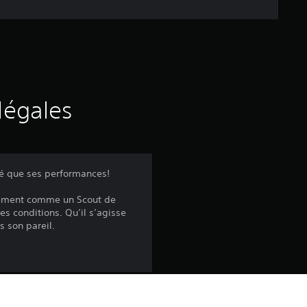
e
d
e
s
légales
a
v
lé que ses performances!
i
atement comme un Scout de
es conditions. Qu’il s’agisse
s
s son pareil.
: