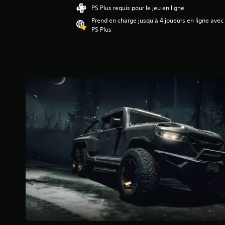
a
PS Plus requis pour le jeu en ligne
v
Prend en charge jusqu'à 4 joueurs en ligne avec
i
PS Plus
s
:
4
.
0
9
é
t
o
i
l
e
s
s
u
r
5
(