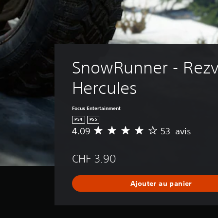
SnowRunner - Rezv
Hercules
Focus Entertainment
PS4
PS5
4.09
53 avis
M
o
y
CHF 3.90
e
n
n
Ajouter au panier
e
d
e
s