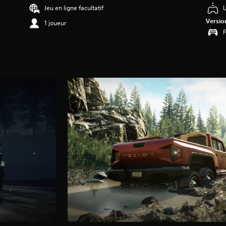
Jeu en ligne facultatif
L
Versio
1 joueur
F