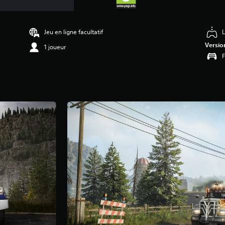
Jeu en ligne facultatif
L
Versio
1 joueur
F