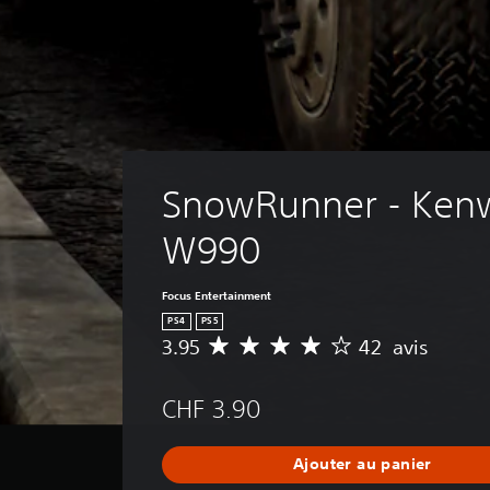
SnowRunner - Kenw
W990
Focus Entertainment
PS4
PS5
3.95
42 avis
M
o
y
CHF 3.90
e
n
n
Ajouter au panier
e