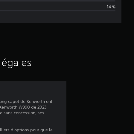
14 %
n
e
d
e
s
légales
a
v
i
 long capot de Kenworth ont
e Kenworth W990 de 2023
s
yle sans concession, ses
liers d'options pour que le