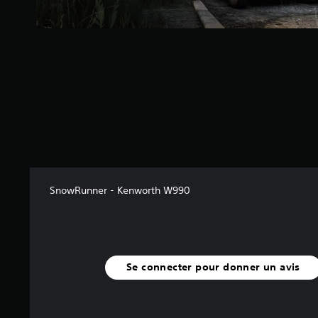
5
(
4
2
a
v
i
s
)
SnowRunner - Kenworth W990
Se connecter pour donner un avis