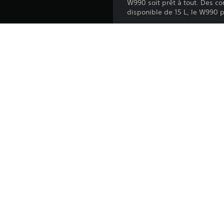
W990 soit prêt à tout. Des co
disponible de 15 L, le W990 
Le Kenworth W990 n'est pas in
Plateforme:
Sortie:
Éditeur:
Genres: