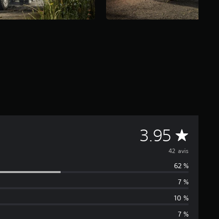
M
3.95
o
42 avis
62 %
y
7 %
e
10 %
n
7 %