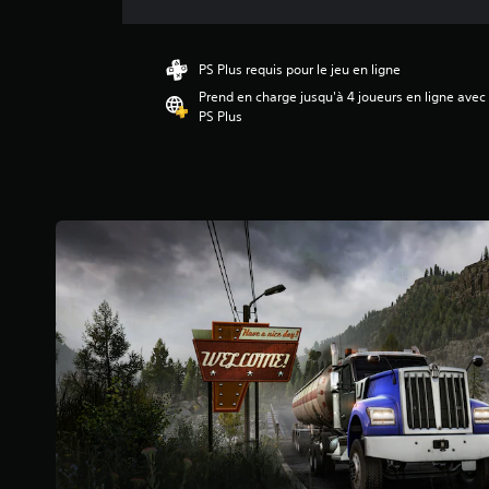
d
e
s
a
PS Plus requis pour le jeu en ligne
v
Prend en charge jusqu'à 4 joueurs en ligne avec
i
PS Plus
s
:
3
.
9
5
é
t
o
i
l
e
s
s
u
r