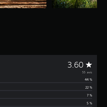
M
3.60
o
55 avis
44 %
y
22 %
e
7 %
n
5 %