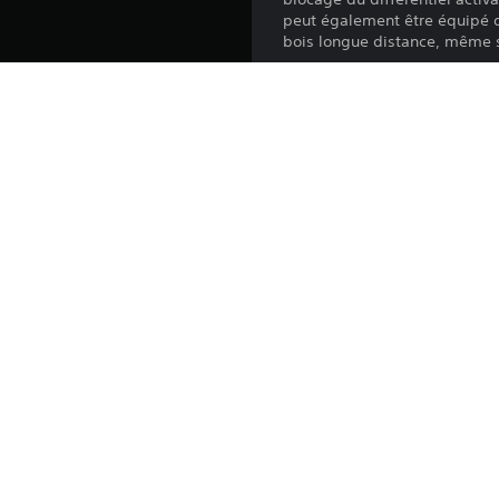
peut également être équipé d'
bois longue distance, même si
Ce DLC n'est pas inclus dans l
Plateforme:
Sortie:
Éditeur:
Genres: