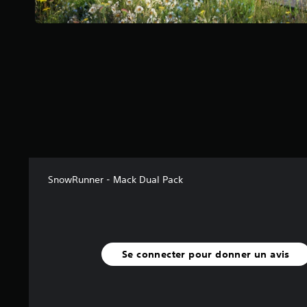
(
5
5
a
v
i
s
)
SnowRunner - Mack Dual Pack
Se connecter pour donner un avis