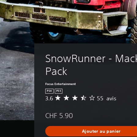
SnowRunner - Mack
Pack
Focus Entertainment
PS4
PS5
3.6
55 avis
M
o
y
CHF 5.90
e
n
n
Ajouter au panier
e