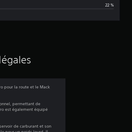
22 %
n
e
d
e
s
légales
a
v
 pour la route et le Mack
i
ionnel, permettant de
s
Pro est également équipé
servoir de carburant et son
le pour un poids lourd. Il