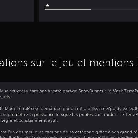
ations sur le jeu et mentions 
eux nouveaux camions à votre garage SnowRunner : le Mack TerraPro
ourds.
 le Mack TerraPro se démarque par un ratio puissance/poids except
compromettre la puissance lorsque les pentes sont raides. Le Terra
intégré et constamment actif.
est l'un des meilleurs camions de sa catégorie grâce à son grand ré
ble. Il offre ainsi une grande autonomie et une agilité non négligeab