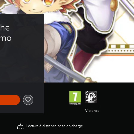
he 
emo
Violence
Lecture à distance prise en charge