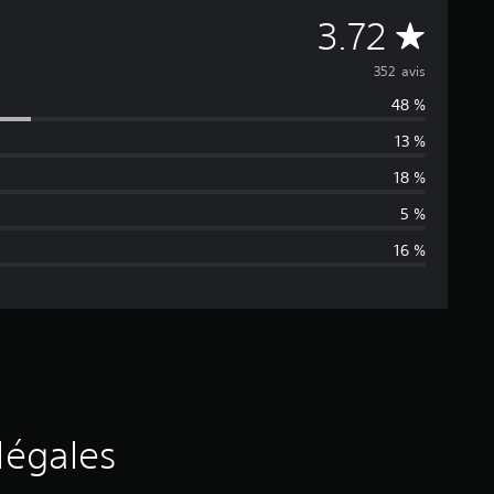
M
3.72
o
352 avis
48 %
y
13 %
e
18 %
n
5 %
16 %
n
e
d
e
s
légales