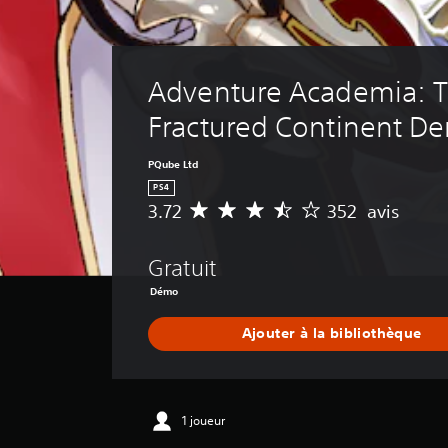
Adventure Academia: T
Fractured Continent D
PQube Ltd
PS4
3.72
352 avis
M
o
y
Gratuit
e
n
Démo
n
e
Ajouter à la bibliothèque
d
e
s
a
1 joueur
v
i