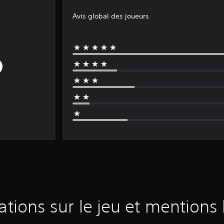
t
Avis global des joueurs
D
e
m
o
ations sur le jeu et mentions 