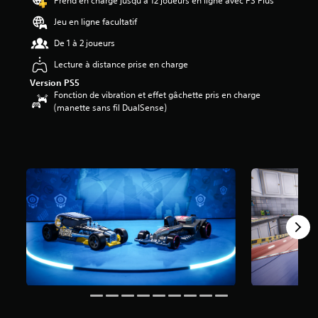
Prend en charge jusqu'à 12 joueurs en ligne avec PS Plus
Jeu en ligne facultatif
é
t
De 1 à 2 joueurs
o
i
Lecture à distance prise en charge
l
Version PS5
e
Fonction de vibration et effet gâchette pris en charge
s
(manette sans fil DualSense)
s
u
r
5
(
5
a
v
i
s
)