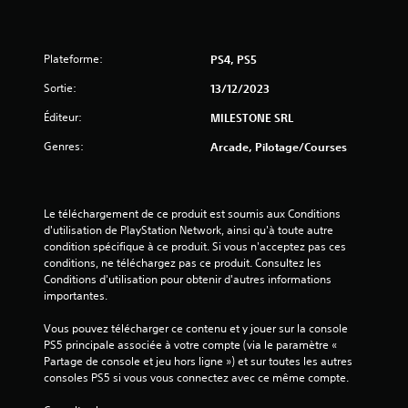
e
s
Plateforme:
PS4, PS5
s
Sortie:
13/12/2023
Éditeur:
MILESTONE SRL
u
Genres:
Arcade, Pilotage/Courses
r
5
Le téléchargement de ce produit est soumis aux Conditions 
(
d'utilisation de PlayStation Network, ainsi qu'à toute autre 
condition spécifique à ce produit. Si vous n'acceptez pas ces 
5
conditions, ne téléchargez pas ce produit. Consultez les 
Conditions d'utilisation pour obtenir d'autres informations 
importantes.
a
Vous pouvez télécharger ce contenu et y jouer sur la console 
PS5 principale associée à votre compte (via le paramètre « 
v
Partage de console et jeu hors ligne ») et sur toutes les autres 
consoles PS5 si vous vous connectez avec ce même compte.
i