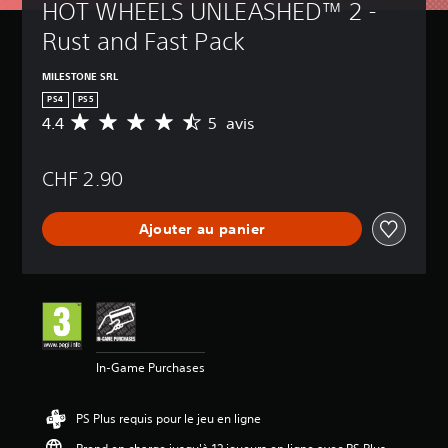
HOT WHEELS UNLEASHED™ 2 - 
Rust and Fast Pack
MILESTONE SRL
PS4
PS5
4.4
5 avis
M
o
y
CHF 2.90
e
n
n
Ajouter au panier
e
d
e
s
a
v
i
s
In-Game Purchases
:
4
PS Plus requis pour le jeu en ligne
.
4