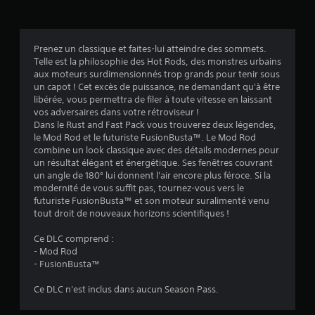
s
Prenez un classique et faites-lui atteindre des sommets.
Telle est la philosophie des Hot Rods, des monstres urbains
:
aux moteurs surdimensionnés trop grands pour tenir sous
un capot ! Cet excès de puissance, ne demandant qu'à être
4
libérée, vous permettra de filer à toute vitesse en laissant
vos adversaires dans votre rétroviseur !
.
Dans le Rust and Fast Pack vous trouverez deux légendes,
le Mod Rod et le futuriste FusionBusta™. Le Mod Rod
4
combine un look classique avec des détails modernes pour
un résultat élégant et énergétique. Ses fenêtres couvrant
un angle de 180° lui donnent l'air encore plus féroce. Si la
modernité de vous suffit pas, tournez-vous vers le
é
futuriste FusionBusta™ et son moteur suralimenté venu
tout droit de nouveaux horizons scientifiques !
t
Ce DLC comprend :
o
- Mod Rod
- FusionBusta™
i
Ce DLC n'est inclus dans aucun Season Pass.
l