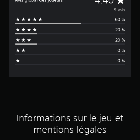
4.40
Avis global des joueurs
o
5 avis
60 %
y
20 %
e
20 %
n
0 %
n
0 %
e
d
e
s
a
Informations sur le jeu et
v
mentions légales
i