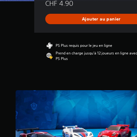
CHF 4.90
e
n
n
Ajouter au panier
e
d
e
s
a
PS Plus requis pour le jeu en ligne
v
Prend en charge jusqu'à 12 joueurs en ligne ave
i
PS Plus
s
:
5
é
t
o
i
l
e
s
s