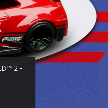
D™ 2 - 