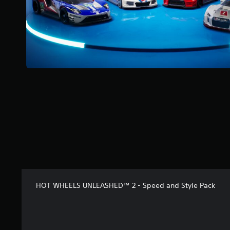
u
r
5
(
9
a
v
i
s
)
HOT WHEELS UNLEASHED™ 2 - Speed and Style Pack