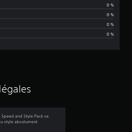
y
0 %
e
0 %
n
0 %
0 %
n
e
d
e
s
légales
a
v
 le Speed and Style Pack va
au style absolument
i