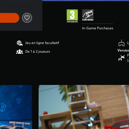
In-Game Purchases
Jeu en ligne facultatif
L
c
Versio
De 1 à 2 joueurs
F
(