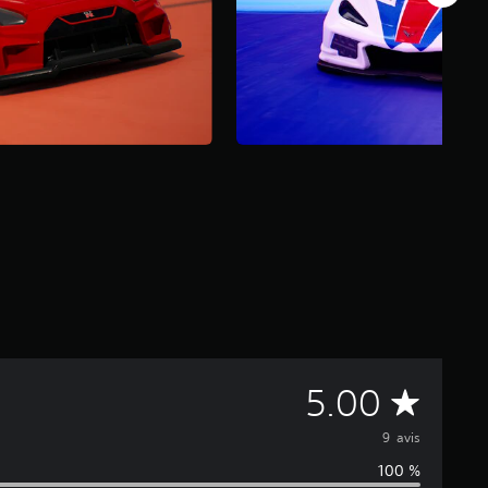
M
5.00
o
9 avis
100 %