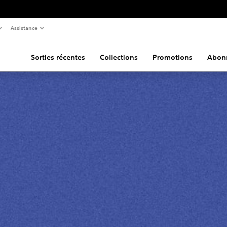
Assistance
Sorties récentes
Collections
Promotions
Abon