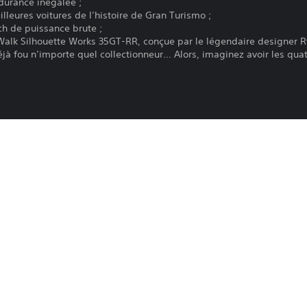
ndurance inégalée ;
lleures voitures de l’histoire de Gran Turismo ;
 ch de puissance brute ;
 Walk Silhouette Works 35GT-RR, conçue par le légendaire designer 
éjà fou n’importe quel collectionneur... Alors, imaginez avoir les quat
lk Silhouette Works 35GT-RR
OT WHEELS UNLEASHED™ 2 - Season Pass Vol. 1.
Le téléchargement de ce produit est sou
PS4, PS5
PlayStation Network, ainsi qu'à toute au
produit. Si vous n'acceptez pas ces cond
8/11/2023
produit. Consultez les Conditions d'utili
MILESTONE SRL
informations importantes.
Arcade, Pilotage/Courses
Vous pouvez télécharger ce contenu et y