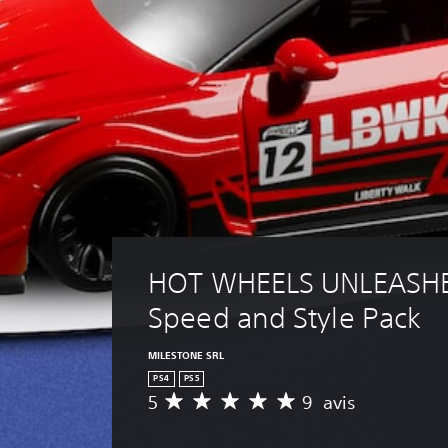
HOT WHEELS UNLEASHE
Speed and Style Pack
MILESTONE SRL
PS4
PS5
5
9 avis
M
o
y