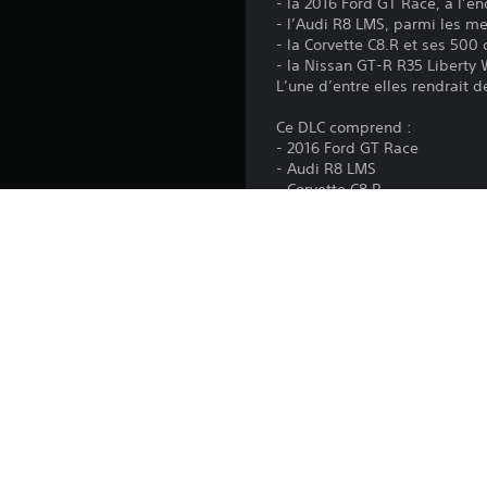
- la 2016 Ford GT Race, à l’e
- l’Audi R8 LMS, parmi les mei
- la Corvette C8.R et ses 500
- la Nissan GT-R R35 Liberty
L’une d’entre elles rendrait d
Ce DLC comprend :
- 2016 Ford GT Race
- Audi R8 LMS
- Corvette C8.R
- Nissan GT-R R35 Liberty Wa
Ce DLC est inclus dans le H
Plateforme:
Sortie:
Éditeur:
Genres: