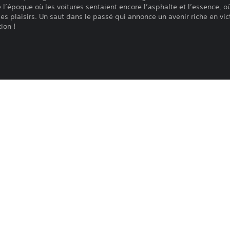
 l’époque où les voitures sentaient encore l’asphalte et l’essence, o
es plaisirs. Un saut dans le passé qui annonce un avenir riche en vic
ion !
OT WHEELS UNLEASHED™ 2 - Season Pass Vol. 2.
Le téléchargement de ce produit est sou
PS4, PS5
PlayStation Network, ainsi qu'à toute au
produit. Si vous n'acceptez pas ces cond
15/5/2024
produit. Consultez les Conditions d'utili
MILESTONE SRL
informations importantes.
Arcade, Pilotage/Courses
Vous pouvez télécharger ce contenu et y
principale associée à votre compte (via
et jeu hors ligne ») et sur toutes les au