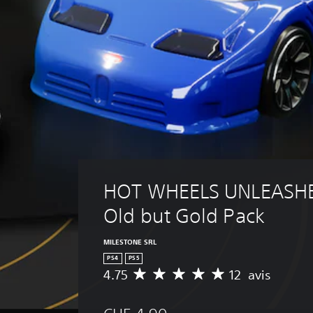
HOT WHEELS UNLEASHE
Old but Gold Pack
MILESTONE SRL
PS4
PS5
4.75
12 avis
M
o
y