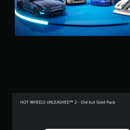
s
s
u
r
5
(
1
2
a
v
i
s
)
HOT WHEELS UNLEASHED™ 2 - Old but Gold Pack