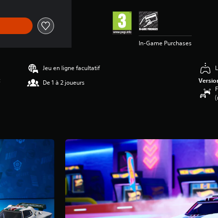
In-Game Purchases
Jeu en ligne facultatif
L
c
Versio
De 1 à 2 joueurs
F
(