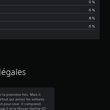
0 %
e
0 %
n
8 %
0 %
n
e
d
e
s
légales
a
v
r la première fois. Mais il
rtout qui aimez les voitures
i
it pour vous. Il comprend
oup 5 et la Nissan Skyline GT-