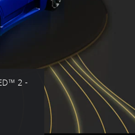
D™ 2 - 