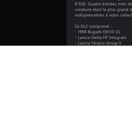
R R32. Quatre bolides tirés de
conduire était le plus grand d
indispensables à votre collect
Ce DLC comprend :
- 1994 Bugatti EB110 SS
- Lancia Delta HF Integrale
- Lancia Stratos Group 5
- Nissan Skyline GT-R R32
Ce DLC est inclus dans le H
Plateforme:
Sortie:
Éditeur:
Genres: