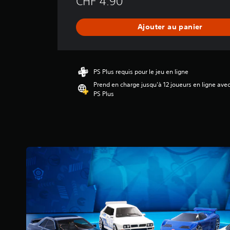
CHF 4.90
e
n
n
Ajouter au panier
e
d
e
s
a
PS Plus requis pour le jeu en ligne
v
Prend en charge jusqu'à 12 joueurs en ligne ave
i
PS Plus
s
:
4
.
7
5
é
t
o
i
l
e